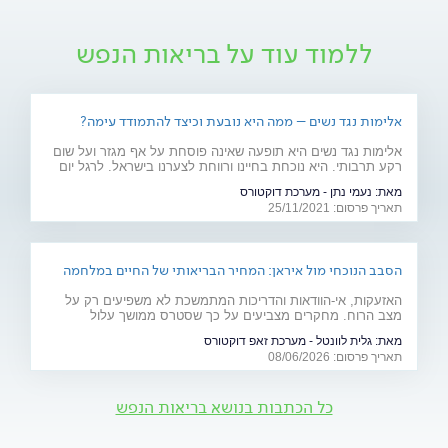
ללמוד עוד על בריאות הנפש
אלימות נגד נשים – ממה היא נובעת וכיצד להתמודד עימה?
אלימות נגד נשים היא תופעה שאינה פוסחת על אף מגזר ועל שום
רקע תרבותי. היא נוכחת בחיינו ורווחת לצערנו בישראל. לרגל יום
המאבק באלימות נגד נשים, ד"ר יאיר אפטר, עובד סוציאלי קליני,
מאת:
נעמי נתן - מערכת דוקטורס
מרצה באוניברסיטת בר אילן ומחבר הספר "גברים מדברים
תאריך פרסום: 25/11/2021
אלימות", מסביר את הגורמים לה
הסבב הנוכחי מול איראן: המחיר הבריאותי של החיים במלחמה
האזעקות, אי-הוודאות והדריכות המתמשכת לא משפיעים רק על
מצב הרוח. מחקרים מצביעים על כך שסטרס ממושך עלול
להשפיע על מערכות רבות בגוף ולהחמיר מצבים רפואיים קיימים.
מאת:
גלית לוונטל - מערכת זאפ דוקטורס
מהלב ועד העור, אילו תופעות בריאותיות עלולות להתגבר בתקופות
תאריך פרסום: 08/06/2026
של מתיחות ביטחונית ומה ניתן לעשות כדי לשמור על הבריאות
שלנו?
כל הכתבות בנושא בריאות הנפש