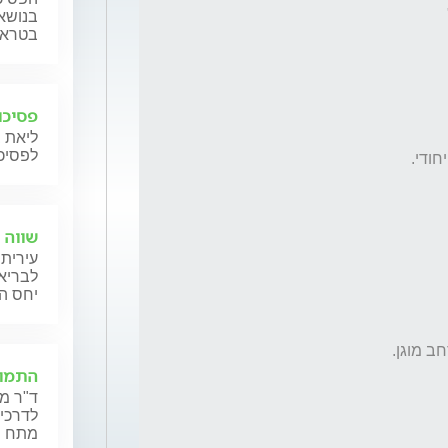
בנושאי
בטראומ
פסיכו
ליאת 
לפסיכו
שווה 
עירית 
לבריאו
יחס ה
התמוד
ד"ר מא
לדרכי 
מתח נפ