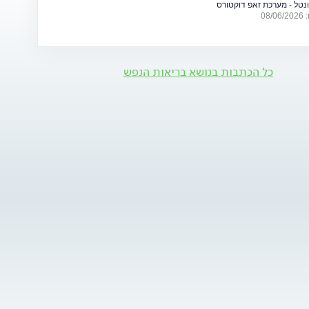
ונטל - מערכת זאפ דוקטורס
פות של מתיחות ביטחונית ומה ניתן לעשות כדי לשמור על הבריאות
08
כל הכתבות בנושא בריאות הנפש