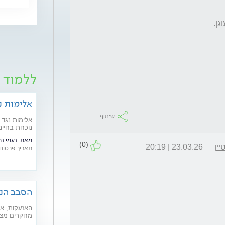
ללמוד 
אלימות נ
שיתוף
אלימות נגד 
נוכחת בחיינ
אפטר, עובד 
מאת:
נעמי נת
מדברים אלי
(0)
ין
23.03.26 | 20:19
תאריך פרסום: /11/2021
הסבב הנו
במלחמה
האזעקות, אי
מחקרים מצב
ולהחמיר מצב