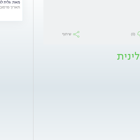
מאת:
גלית לו
להתגבר בתקו
תאריך פרסום: /06/2026
שלנו?
(0)
שיתוף
ינית