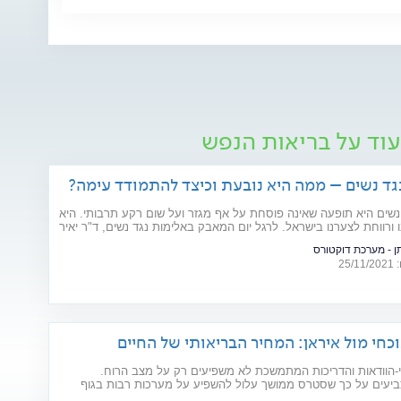
עוד על בריאות הנפש
גד נשים – ממה היא נובעת וכיצד להתמודד עימה?
נשים היא תופעה שאינה פוסחת על אף מגזר ועל שום רקע תרבותי. היא
ו ורווחת לצערנו בישראל. לרגל יום המאבק באלימות נגד נשים, ד"ר יאיר
סוציאלי קליני, מרצה באוניברסיטת בר אילן ומחבר הספר "גברים
ן - מערכת דוקטורס
מות", מסביר את הגורמים לה
25
כחי מול איראן: המחיר הבריאותי של החיים
-הוודאות והדריכות המתמשכת לא משפיעים רק על מצב הרוח.
יעים על כך שסטרס ממושך עלול להשפיע על מערכות רבות בגוף
ים רפואיים קיימים. מהלב ועד העור, אילו תופעות בריאותיות עלולות