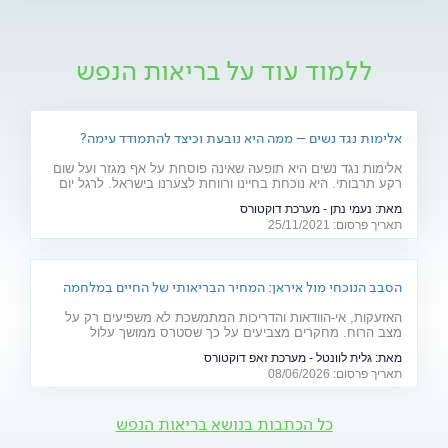
ללמוד עוד על בריאות הנפש
אלימות נגד נשים – ממה היא נובעת וכיצד להתמודד עימה?
אלימות נגד נשים היא תופעה שאינה פוסחת על אף מגזר ועל שום
רקע תרבותי. היא נוכחת בחיינו ורווחת לצערנו בישראל. לרגל יום
המאבק באלימות נגד נשים, ד"ר יאיר אפטר, עובד סוציאלי קליני,
מאת:
נעמי נתן - מערכת דוקטורס
מרצה באוניברסיטת בר אילן ומחבר הספר "גברים מדברים
תאריך פרסום: 25/11/2021
אלימות", מסביר את הגורמים לה
הסבב הנוכחי מול איראן: המחיר הבריאותי של החיים במלחמה
האזעקות, אי-הוודאות והדריכות המתמשכת לא משפיעים רק על
מצב הרוח. מחקרים מצביעים על כך שסטרס ממושך עלול
להשפיע על מערכות רבות בגוף ולהחמיר מצבים רפואיים קיימים.
מאת:
גלית לוונטל - מערכת זאפ דוקטורס
מהלב ועד העור, אילו תופעות בריאותיות עלולות להתגבר בתקופות
תאריך פרסום: 08/06/2026
של מתיחות ביטחונית ומה ניתן לעשות כדי לשמור על הבריאות
שלנו?
כל הכתבות בנושא בריאות הנפש