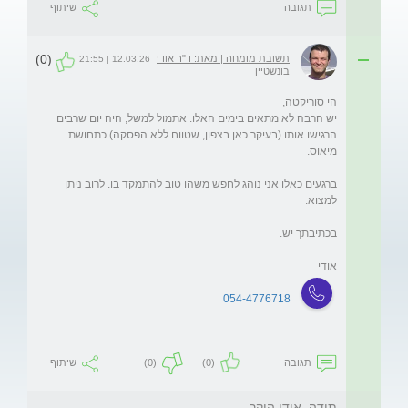
תגובה
שיתוף
(0)
תשובת מומחה | מאת: ד"ר אודי
12.03.26 | 21:55
בונשטיין
יש הרבה לא מתאים בימים האלו. אתמול למשל, היה יום שרבים 
הרגישו אותו (בעיקר כאן בצפון, שטווח ללא הפסקה) כתחושת 
ברגעים כאלו אני נוהג לחפש משהו טוב להתמקד בו. לרוב ניתן 
אודי
054-4776718
תגובה
(0)
(0)
שיתוף
תודה, אודי היקר