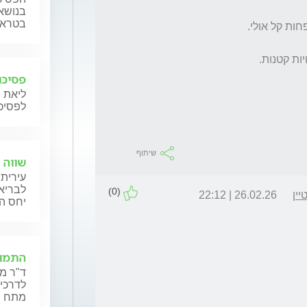
בנושאי
בטראומ
פסיכו
ליאת 
לפסיכו
שיתוף
שווה 
עירית 
לבריאו
(0)
ין
26.02.26 | 22:12
יחס ה
התמוד
ד"ר מא
לדרכי 
מתח נפ