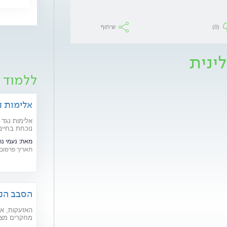
(0)
שיתוף
ינית
ללמוד 
אלימות נ
אלימות נגד 
נוכחת בחיינ
אפטר, עובד 
מאת:
נעמי נת
מדברים אלי
תאריך פרסום: /11/2021
הסבב הנו
במלחמה
האזעקות, אי
מחקרים מצב
ולהחמיר מצב