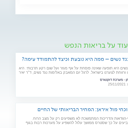
עוד על בריאות הנפש
גד נשים – ממה היא נובעת וכיצד להתמודד עימה?
נשים היא תופעה שאינה פוסחת על אף מגזר ועל שום רקע תרבותי. היא
ו ורווחת לצערנו בישראל. לרגל יום המאבק באלימות נגד נשים, ד"ר יאיר
סוציאלי קליני, מרצה באוניברסיטת בר אילן ומחבר הספר "גברים
ן - מערכת דוקטורס
מות", מסביר את הגורמים לה
25
כחי מול איראן: המחיר הבריאותי של החיים
-הוודאות והדריכות המתמשכת לא משפיעים רק על מצב הרוח.
יעים על כך שסטרס ממושך עלול להשפיע על מערכות רבות בגוף
ים רפואיים קיימים. מהלב ועד העור, אילו תופעות בריאותיות עלולות