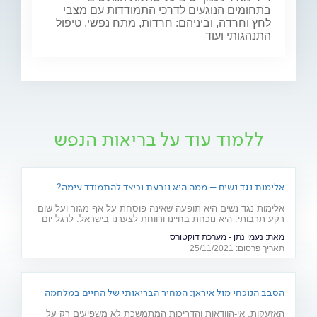
בתחומים הנוגעים לדרכי התמודדות עם מצבי
לחץ וחרדה, וביניהם: חרדות, מתח נפשי, טיפול
התנהגותי ועוד
ללמוד עוד על בריאות הנפש
אלימות נגד נשים – ממה היא נובעת וכיצד להתמודד עימה?
אלימות נגד נשים היא תופעה שאינה פוסחת על אף מגזר ועל שום
רקע תרבותי. היא נוכחת בחיינו ורווחת לצערנו בישראל. לרגל יום
המאבק באלימות נגד נשים, ד"ר יאיר אפטר, עובד סוציאלי קליני,
מאת:
נעמי נתן - מערכת דוקטורס
מרצה באוניברסיטת בר אילן ומחבר הספר "גברים מדברים
תאריך פרסום: 25/11/2021
אלימות", מסביר את הגורמים לה
הסבב הנוכחי מול איראן: המחיר הבריאותי של החיים במלחמה
האזעקות, אי-הוודאות והדריכות המתמשכת לא משפיעים רק על