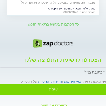
מצב הרוח. מחקרים מצביעים על כך שסטרס ממושך עלול
להשפיע על מערכות רבות בגוף ולהחמיר מצבים רפואיים קיימים.
מאת:
גלית לוונטל - מערכת זאפ דוקטורס
מהלב ועד העור, אילו תופעות בריאותיות עלולות להתגבר בתקופות
תאריך פרסום: 08/06/2026
של מתיחות ביטחונית ומה ניתן לעשות כדי לשמור על הבריאות
שלנו?
כל הכתבות בנושא בריאות הנפש
הצטרפו לרשימת התפוצה שלנו
אני מאשר/ת את
תנאי השימוש
ו
מדיניות הפרטיות
של דוקטורס
שלח
תשמרו על קשר!