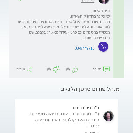
נירית ירום
במידה ואובחנת עם גידול שפיר - הצוות שנתן את האבחנה אמור 
לתת את התוויה לגבי צורך בטיפול נוגד קרישה לפני טיסה. אני 
מטפלת במטופלים עם סרטן ( גידול ממאיר ) בלבלב. שם 
ההתוייות הן שונות.
08-9779710
תגובה
(0)
(0)
שיתוף
מנהל פורום סרטן הלבלב
ד"ר נירית ירום
ד"ר נירית ירום, הינה רופאה מומחית
בתחום האונקולוגיה והרדיותרפיה.
כיום,...
המשך >