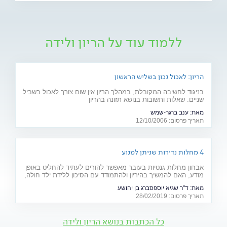
ללמוד עוד על הריון ולידה
הריון: לאכול נכון בשליש הראשון
בניגוד לחשיבה המקובלת, במהלך הריון אין שום צורך לאכול בשביל
שניים. שאלות ותשובות בנושא תזונה בהריון
מאת:
ענב ברגר-שמש
תאריך פרסום: 12/10/2006
4 מחלות נדירות שניתן למנוע
אבחון מחלות גנטיות בעובר מאפשר להורים לעתיד להחליט באופן
מודע, האם להמשיך בהיריון ולהתמודד עם הסיכון ללידת ילד חולה,
או להימנע מכך. כתבה מיוחדת לרגל יום המודעות למחלות נדירות
מאת:
ד"ר שגיא יוספסברג בן יהושע
(28.2)
תאריך פרסום: 28/02/2019
כל הכתבות בנושא הריון ולידה