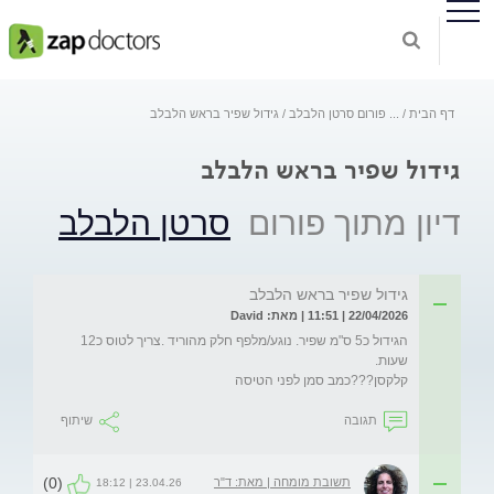
דף הבית
...
פורום סרטן הלבלב
גידול שפיר בראש הלבלב
גידול שפיר בראש הלבלב
דיון מתוך פורום
סרטן הלבלב
גידול שפיר בראש הלבלב
22/04/2026 | 11:51 | מאת: David
הגידול כ5 ס"מ שפיר. נוגע/מלפף חלק מהוריד .צריך לטוס כ12 
קלקסן???כמב סמן לפני הטיסה
תגובה
שיתוף
(0)
תשובת מומחה | מאת: ד"ר
23.04.26 | 18:12