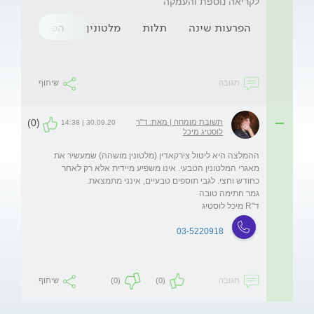
לקריאה נוספת והעמקה
הפרעות שינה
תלות
מלטונין
הפרעות שינה 
תגובה
שיתוף
(0)
תשובת מומחה | מאת: ד"ר
30.09.20 | 14:38
לוסטיג מיכל
ההמלצה היא ליטול צירקאדין (מלטונין מושהה) שמעשיר את 
מאגרי המלטונין הטבעי. אינו משפיע מיידית אלא רק לאחר 
ד"R מיכל לוסטיג
03-5220918
תגובה
(0)
(0)
שיתוף