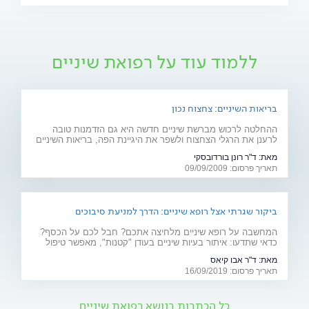
ללמוד עוד על רפואת שיניים
בריאות השיניים: צחצוח נכון
ההחלטה לרכוש מברשת שיניים חדשה היא גם הזדמנות טובה
לרענן את הרגלי הצחצוח ולשפר את היגיינת הפה, בריאות השיניים
והחניכיים. מדריך לניקיון הפה
מאת:
ד"ר רונן בורדובסקי
תאריך פרסום: 09/09/2009
ביקור שגרתי אצל רופא שיניים: הדרך למניעת סיבוכים
המחשבה על רופא שיניים מלחיצה אתכם? חבל לכם על הכסף?
כדאי שתדעו: איתור בעיות שיניים בעודן "קטנות", מאפשר טיפול
מהיר, זול ופחות כואב. הקפידו על ביקורת תקופתית אצל רופא
מאת:
ד"ר אבו קיאס
השיניים ועל ניקוי על ידי שיננית
תאריך פרסום: 16/09/2019
כל הכתבות בנושא רפואת שיניים