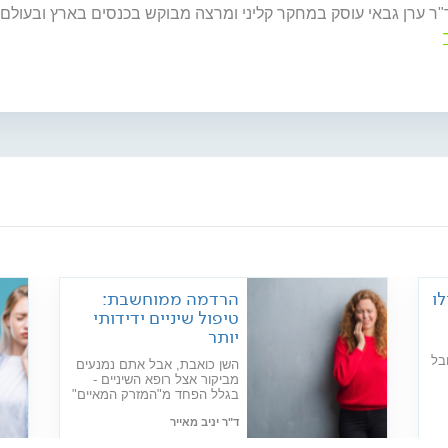
"ר ערן גבאי עוסק במחקר קליני ומרצה מבוקש בכנסים בארץ ובעול
לו
הרדמה ממוחשבת:
טיפול שיניים ידידותי
יותר
בל
השן כואבת, אבל אתם נמנעים
מביקור אצל רופא השיניים -
בגלל הפחד מ"המזרק המאיים"
בפתיחת הטיפול? אין זה משנה
ם
ד"ר יניב מאייר
אם אתם ילדים או מבוגרים -
נוס
אתם לא לבד! יש לנו חדשות
תאריך פרסום: 15/10/2018