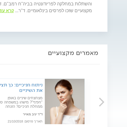
והשתלות במחלקה לפריודונטיה בביה"ח רמב"ם. ד
מקצועיים שזכו לפרסים בינלאומיים. ד"ר
...
קרא עוד
מאמרים מקצועיים
יניים
ניתוח חניכיים: כך תצי
: הדור הבא
את השיניים
 יותר דיוק ובקרה
מצחצחים שיניים באופן
כירו את הטכנולוגיה
"חפיף"? מישהו במשפחה סו
שתלות השיניים,
ממחלת חניכיים? הזנחה
ש בהדמיות
ממושכת עלולה לגרום
ר
ד"ר יניב מאייר
ובהדפסה תלת
להתפתחות נסיגת חניכיים או
 לשפר במידה
דלקת חניכיים - ואף להסתיי
31
תאריך פרסום: 21/10/2018
ניתוחי ההשתלות
באובדן שיניים. לעתים, אין מ