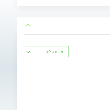
החניכיים - ואל תזניחו דלקות
חניכיים!
מהחדש לישן