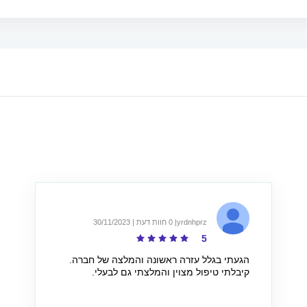
ן
טובות בשבילכם: הרדמה
ממוחשבת תסייע לכם להתגבר
על הפחד
yrdnhprz
| 0 חוות דעת | 30/11/2023
5
הגעתי בגלל עזרה ראשונה והמלצה של חברה.
קיבלתי טיפול מצוין והמלצתי גם לבעלי.