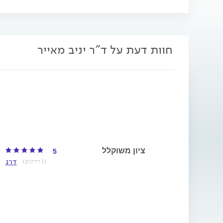
מעותית את סיכויי
מניתוח חניכיים. אל תצאו בש
ועין - מומלץ לטפל בהקדם
חוות דעת על ד"ר יניב מאייר
ציון משוקלל
5
דרג
(1 דירוגים)