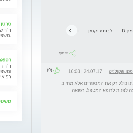
סרטן 
ין D
לבותירוקסין
ויטמינים
אוסטאופורוזיס
ד"ר שנ
משפחותיהם.
שיתוף
רפואה
ד"ר רן
(0)
טו שקולניק
24.07.17 | 16:03
ומשפט,
רפואית
שלום רב. מאחר ופענוח בדיקת צפיפות עצם אינו כולל רק את המספרים אלא מחייב 
הערכה של גורמי סיכון נוספים לשברים, ממליצה לפנות לרופא המטפל. רפואה 
משפט 