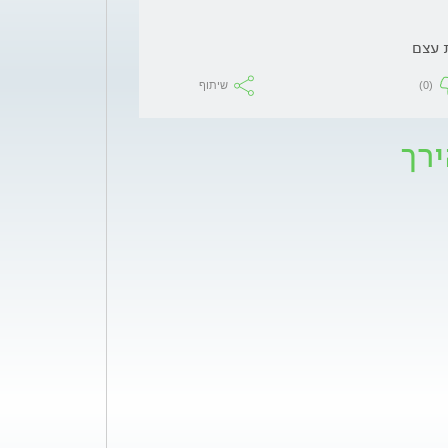
 עצם
(0)
שיתוף
ירך