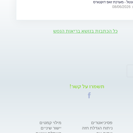
ונטל - מערכת זאפ דוקטורס
פות של מתיחות ביטחונית ומה ניתן לעשות כדי לשמור על הבריאות
08
כל הכתבות בנושא בריאות הנפש
תשמרו על קשר!
פסיכיאטרים
מילוי קמטים
ניתוח הגדלת חזה
יישור שיניים