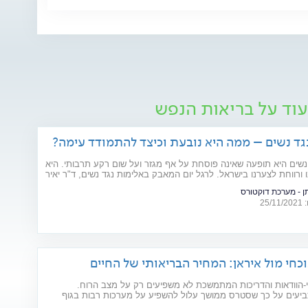
עוד על בריאות הנפש
גד נשים – ממה היא נובעת וכיצד להתמודד עימה?
נשים היא תופעה שאינה פוסחת על אף מגזר ועל שום רקע תרבותי. היא
ו ורווחת לצערנו בישראל. לרגל יום המאבק באלימות נגד נשים, ד"ר יאיר
סוציאלי קליני, מרצה באוניברסיטת בר אילן ומחבר הספר "גברים
ן - מערכת דוקטורס
מות", מסביר את הגורמים לה
25
כחי מול איראן: המחיר הבריאותי של החיים
-הוודאות והדריכות המתמשכת לא משפיעים רק על מצב הרוח.
יעים על כך שסטרס ממושך עלול להשפיע על מערכות רבות בגוף
ים רפואיים קיימים. מהלב ועד העור, אילו תופעות בריאותיות עלולות