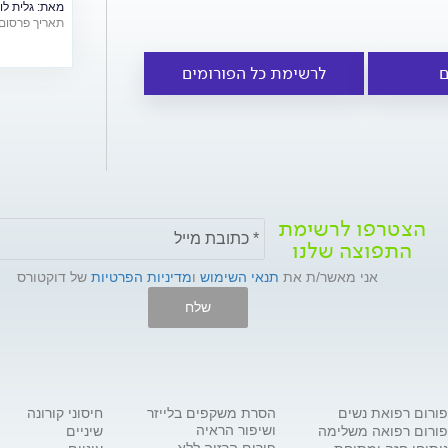
מאת:
גלית לו
להתגבר בתקו
תאריך פרסום: /06/2026
שלנו?
ם
לרשימת כל הפורומים
הצטרפו לרשימת
התפוצה שלנו
אני מאשר/ת את
תנאי השימוש
ו
מדיניות הפרטיות
של דוקטורס
שלח
פורום רפואת נשים
הסרת משקפים בלייזר
חיסוני קורונה
ושיפור הראיה
פורום רפואה משלימה
שיניים
פורום הרזיה ללא