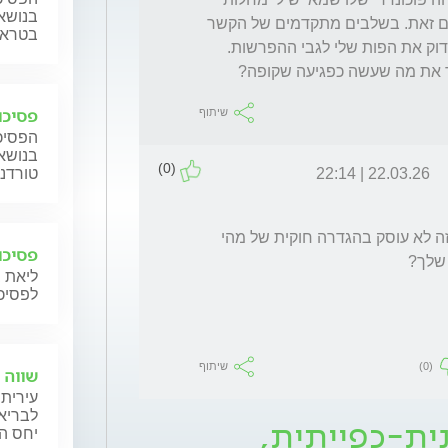
בנושאי
מדבקות כאלו ואחרות. בהמשך נרגע בנושא. עם זאת. בשלבים מתקדמים של הקשר 
בטראומ
החל לחשוש מההפרשות מהביוץ שלי והחל לבדוק את הפות שלי לגבי ההפרשות. 
יר את מה שעשה כפגיעה שקופה? 
פסיכו
שיתוף
הפסיכו
בנושאי
(0)
22.03.26 | 22:14
טורדני
לדעתי זו שאלה לפורום משפטי, שכן הפורום הזה לא עוסק בהגדרה חוקית של מהי 
פסיכו
 שלך?
ליאת 
לפסיכו
(0)
שיתוף
שווה 
עירית 
לבריאו
ית-כפייתית,
יחס ה