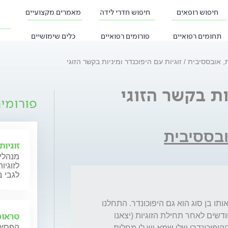
חיפוש רופאים
חיפוש חדרי לידה
מאמרים מקצועיים
תחומים רפואיים
פורומים רפואיים
כלים שימושיים
ת, אובססיבית
זוגיות עם היפוכנדר ומיניות בקשר הזוגי
ות בקשר הזוגי
פורומי
ובססיבית
זוגיו
מנהלי 
לזוגיו
לגבי ב
סיימתי לאחרונה קשר עם בן זוג משלל סיבות. אותו בן סוג הוא גם היפוכונדר. התחלנו 
טראומ
אינטימיות (לא מוצלחת משלל סיבות) מספר חודשים לאחר תחילת הזוגיות (יצאנו 
הפסיכו
בסה כ תקופה ממושכת) לאור החשש הרפואי ההיפוכונדרי שלו שמא יש לי מחלות 