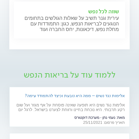
שווה לכל נפש
עירית וגנר תשיב על שאלות הגולשים בתחומים
הנוגעים לבריאות הנפש, כגון: התמודדות עם
מחלת נפש, דיכאונות, יחס החברה ועוד
ללמוד עוד על בריאות הנפש
אלימות נגד נשים – ממה היא נובעת וכיצד להתמודד עימה?
אלימות נגד נשים היא תופעה שאינה פוסחת על אף מגזר ועל שום
רקע תרבותי. היא נוכחת בחיינו ורווחת לצערנו בישראל. לרגל יום
המאבק באלימות נגד נשים, ד"ר יאיר אפטר, עובד סוציאלי קליני,
מאת:
נעמי נתן - מערכת דוקטורס
מרצה באוניברסיטת בר אילן ומחבר הספר "גברים מדברים
תאריך פרסום: 25/11/2021
אלימות", מסביר את הגורמים לה