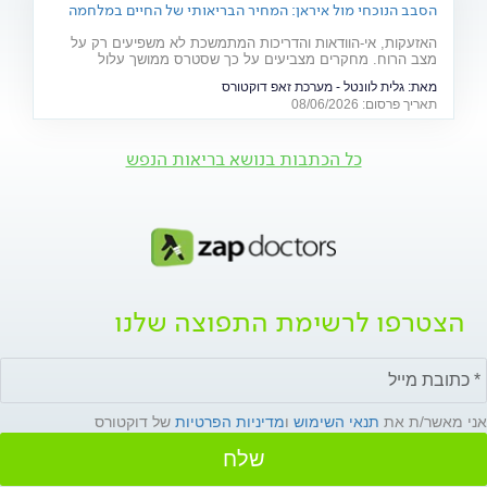
הסבב הנוכחי מול איראן: המחיר הבריאותי של החיים במלחמה
האזעקות, אי-הוודאות והדריכות המתמשכת לא משפיעים רק על
מצב הרוח. מחקרים מצביעים על כך שסטרס ממושך עלול
להשפיע על מערכות רבות בגוף ולהחמיר מצבים רפואיים קיימים.
מאת:
גלית לוונטל - מערכת זאפ דוקטורס
מהלב ועד העור, אילו תופעות בריאותיות עלולות להתגבר בתקופות
תאריך פרסום: 08/06/2026
של מתיחות ביטחונית ומה ניתן לעשות כדי לשמור על הבריאות
שלנו?
כל הכתבות בנושא בריאות הנפש
הצטרפו לרשימת התפוצה שלנו
אני מאשר/ת את
תנאי השימוש
ו
מדיניות הפרטיות
של דוקטורס
שלח