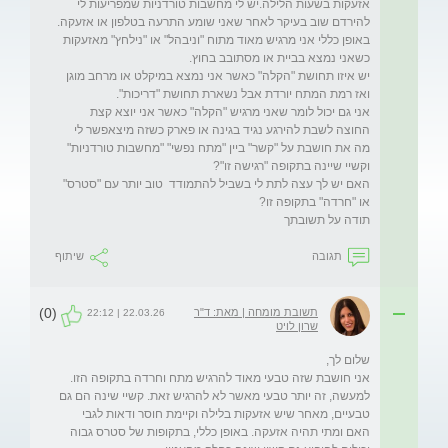
אזעקות בשעות הלילה.יש לי מחשבות טורדניות שמפריעות לי 
באופן כללי אני מרגיש מאוד מתוח "וניבהל" או "נילחץ" מאזעקות 
יש איזו תחושת "הקלה" כאשר אני נמצא במיקלט או מרחב מוגן 
אני גם יכול לומר שאני מרגיש "הקלה" כאשר אני יוצא קצת 
מה את חושבת על "קשר" ביין "מתח נפשי" "מחשבות טורדניות" 
האם יש לך עצה לתת לי בשביל להתמודד  טוב יותר עם "סטרס" 
תודה על תשובתך
תגובה
שיתוף
(0)
תשובת מומחה | מאת: ד"ר
22.03.26 | 22:12
שרון לויט
אני חושבת שזה טבעי מאוד להרגיש מתח וחרדה בתקופה הזו. 
למעשה, זה יותר טבעי מאשר לא להרגיש זאת. קשיי שינה הם גם 
טבעיים, מאחר שיש אזעקות בלילה וקיימת חוסר ודאות לגבי 
האם ומתי תהיה אזעקה. באופן כללי, בתקופות של סטרס גבוה 