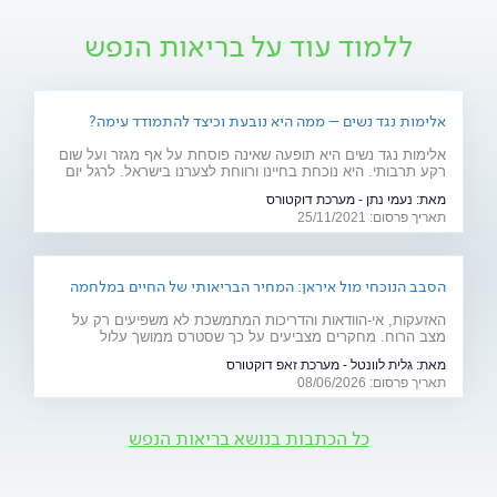
ללמוד עוד על בריאות הנפש
אלימות נגד נשים – ממה היא נובעת וכיצד להתמודד עימה?
אלימות נגד נשים היא תופעה שאינה פוסחת על אף מגזר ועל שום
רקע תרבותי. היא נוכחת בחיינו ורווחת לצערנו בישראל. לרגל יום
המאבק באלימות נגד נשים, ד"ר יאיר אפטר, עובד סוציאלי קליני,
מאת:
נעמי נתן - מערכת דוקטורס
מרצה באוניברסיטת בר אילן ומחבר הספר "גברים מדברים
תאריך פרסום: 25/11/2021
אלימות", מסביר את הגורמים לה
הסבב הנוכחי מול איראן: המחיר הבריאותי של החיים במלחמה
האזעקות, אי-הוודאות והדריכות המתמשכת לא משפיעים רק על
מצב הרוח. מחקרים מצביעים על כך שסטרס ממושך עלול
להשפיע על מערכות רבות בגוף ולהחמיר מצבים רפואיים קיימים.
מאת:
גלית לוונטל - מערכת זאפ דוקטורס
מהלב ועד העור, אילו תופעות בריאותיות עלולות להתגבר בתקופות
תאריך פרסום: 08/06/2026
של מתיחות ביטחונית ומה ניתן לעשות כדי לשמור על הבריאות
שלנו?
כל הכתבות בנושא בריאות הנפש