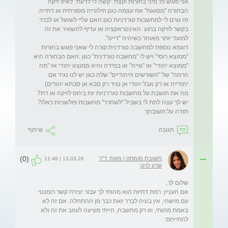
אני פוגש כל מיני בחורות וקצת "קשה לי לדעת" לאיזו זיקה 
זה גורם לי למחשבות טורדניות כגון:האם עליי לשאול או לברר 
בקשר לזיקה ברגע  האינטראקציה או עדיף להשאיר את זה 
דוגמא נוספת למחשבה טורדנית:קורה לי שאני פוגש בחורות 
"ממוצא רוסי" ויש לי "מחשבה טורדנית" כגון :האם הבחורה היא 
"ממוצא יהודי" או "גוייה" או במידה והיא ממוצא יהודי אז "מה 
הרמה" של "השורשים היהודיים" שלה כגון יש לנו נגיד אם 
תודה על תשובתך

תגובה
שיתוף
(0)
תשובת מומחה | מאת: ד"ר
13.03.26 | 11:48
שרון לויט
אם העניין  רמת דתיות הוא מהותי לך עבור יצירת קשר רומנטי 
עם מישהי, אין בעיה לברר זאת כבר מן ההתחלה. אם זה לא 
באמת מהותי, וזו רק מחשבה, הייתי מציעה לעזוב את זה ולא 