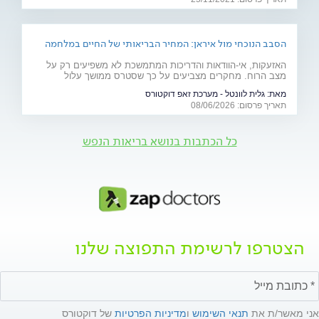
אלימות", מסביר את הגורמים לה
הסבב הנוכחי מול איראן: המחיר הבריאותי של החיים במלחמה
האזעקות, אי-הוודאות והדריכות המתמשכת לא משפיעים רק על
מצב הרוח. מחקרים מצביעים על כך שסטרס ממושך עלול
להשפיע על מערכות רבות בגוף ולהחמיר מצבים רפואיים קיימים.
מאת:
גלית לוונטל - מערכת זאפ דוקטורס
מהלב ועד העור, אילו תופעות בריאותיות עלולות להתגבר בתקופות
תאריך פרסום: 08/06/2026
של מתיחות ביטחונית ומה ניתן לעשות כדי לשמור על הבריאות
שלנו?
כל הכתבות בנושא בריאות הנפש
הצטרפו לרשימת התפוצה שלנו
אני מאשר/ת את
תנאי השימוש
ו
מדיניות הפרטיות
של דוקטורס