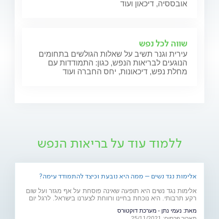
אובססיה, דיכאון ועוד
שווה לכל נפש
עירית וגנר תשיב על שאלות הגולשים בתחומים
הנוגעים לבריאות הנפש, כגון: התמודדות עם
מחלת נפש, דיכאונות, יחס החברה ועוד
ללמוד עוד על בריאות הנפש
אלימות נגד נשים – ממה היא נובעת וכיצד להתמודד עימה?
אלימות נגד נשים היא תופעה שאינה פוסחת על אף מגזר ועל שום
רקע תרבותי. היא נוכחת בחיינו ורווחת לצערנו בישראל. לרגל יום
המאבק באלימות נגד נשים, ד"ר יאיר אפטר, עובד סוציאלי קליני,
מאת:
נעמי נתן - מערכת דוקטורס
מרצה באוניברסיטת בר אילן ומחבר הספר "גברים מדברים
תאריך פרסום: 25/11/2021