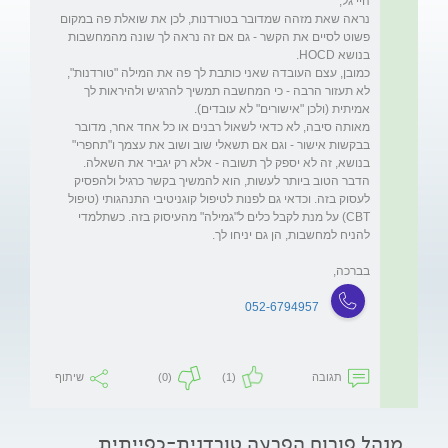
נראה שאת מזהה שמדובר בטורדנות, לכן את שואלת פה במקום 
פשוט לסיים את הקשר - גם אם זה נראה לך שונה מהמחשבות 
כמובן, עצם העובדה שאני כותבת לך פה את המילה "טורדנות", 
לא תעזור הרבה - כי המחשבה תמשיך להרגיש ולהיראות לך 
מאותה סיבה, לא כדאי לשאול רבנים או כל אחד אחר, מדובר 
בבקשות אישור - וגם אם תשאלי שוב ושוב את עצמך ו"תחפרי" 
הדבר הטוב ביותר לעשות, הוא להמשיך בקשר כרגיל ולהפסיק 
לעסוק בזה. וכדאי גם לפנות לטיפול קוגניטיבי התנהגותי (טיפול 
CBT) על מנת לקבל כלים ל"גמילה" מהעיסוק בזה. כשתלמדי 
בברכה,
052-6794957
תגובה
(1)
(0)
שיתוף
מנהל פורום הפרעה טורדנית-כפייתית,