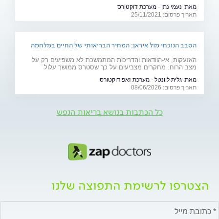
המאבק באלימות נגד נשים, ד"ר יאיר אפטר, עובד סוציאלי קליני,
מאת:
נעמי נתן - מערכת דוקטורס
מרצה באוניברסיטת בר אילן ומחבר הספר "גברים מדברים
תאריך פרסום: 25/11/2021
אלימות", מסביר את הגורמים לה
הסבב הנוכחי מול איראן: המחיר הבריאותי של החיים במלחמה
האזעקות, אי-הוודאות והדריכות המתמשכת לא משפיעים רק על
מצב הרוח. מחקרים מצביעים על כך שסטרס ממושך עלול
להשפיע על מערכות רבות בגוף ולהחמיר מצבים רפואיים קיימים.
מאת:
גלית לוונטל - מערכת זאפ דוקטורס
מהלב ועד העור, אילו תופעות בריאותיות עלולות להתגבר בתקופות
תאריך פרסום: 08/06/2026
של מתיחות ביטחונית ומה ניתן לעשות כדי לשמור על הבריאות
שלנו?
כל הכתבות בנושא בריאות הנפש
הצטרפו לרשימת התפוצה שלנו