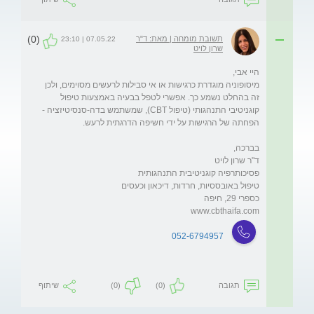
(0)
תשובת מומחה | מאת: ד"ר
07.05.22 | 23:10
שרון לויט
מיסופוניה מוגדרת כרגישות או אי סבילות לרעשים מסוימים, ולכן 
זה בהחלט נשמע כך. אפשרי לטפל בבעיה באמצעות טיפול 
קוגניטיבי התנהגותי (טיפול CBT), שמשתמש בדה-סנסיטיזציה - 
www.cbthaifa.com
052-6794957
תגובה
(0)
(0)
שיתוף