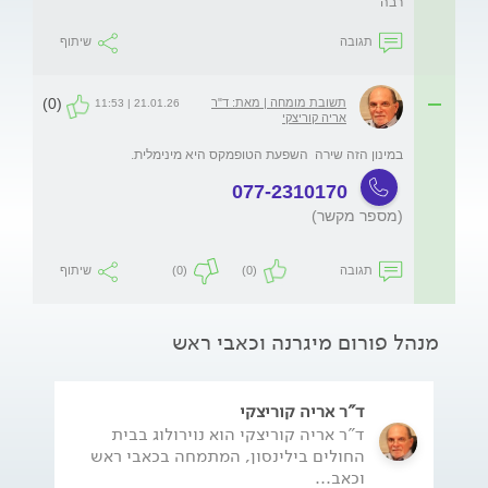
רבה
תגובה
שיתוף
(0)
תשובת מומחה | מאת: ד"ר
21.01.26 | 11:53
אריה קוריצקי
במינון הזה שירה  השפעת הטופמקס היא מינימלית.
077-2310170
(מספר מקשר)
תגובה
(0)
(0)
שיתוף
מנהל פורום מיגרנה וכאבי ראש
ד"ר אריה קוריצקי
ד"ר אריה קוריצקי הוא נוירולוג בבית
החולים בילינסון, המתמחה בכאבי ראש
וכאב...