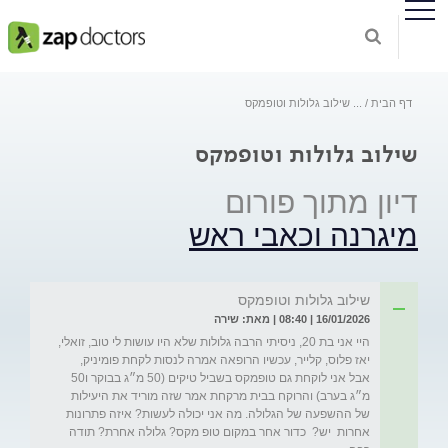
דף הבית
...
שילוב גלולות וטופמקס
שילוב גלולות וטופמקס
דיון מתוך פורום
מיגרנה וכאבי ראש
שילוב גלולות וטופמקס
16/01/2026 | 08:40 | מאת: שירה
היי אני בת 20, ניסיתי הרבה גלולות שלא היו עושות לי טוב, זואלי, 
יאז פלוס, קלייר, עכשיו הרופאה אמרה לנסות לקחת פומיניק, 
אבל אני לוקחת גם טופמקס בשביל טיקים (50 מ״ג בבוקר ו50 
מ״ג בערב) והרוקח בבית מרקחת אמר שזה מוריד את היעילות 
של ההשפעה של הגלולה. מה אני יכולה לעשות? איזה פתרונות 
אחרות  יש?  כדור אחר במקום טופ מקס? גלולה אחרת? תודה 