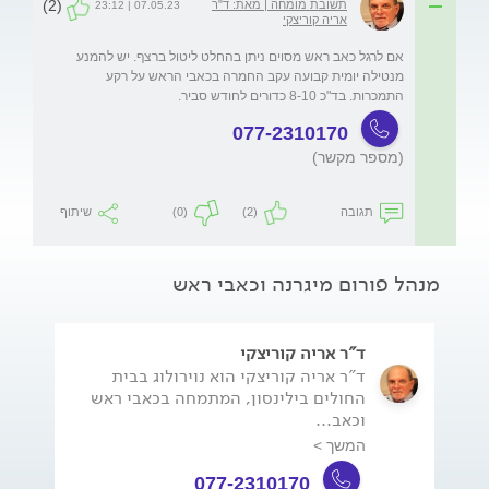
(2)
תשובת מומחה | מאת: ד"ר
07.05.23 | 23:12
אריה קוריצקי
אם לרגל כאב ראש מסוים ניתן בהחלט ליטול ברצף. יש להמנע 
מנטילה יומית קבועה עקב החמרה בכאבי הראש על רקע 
התמכרות. בד"כ 8-10 כדורים לחודש סביר.
077-2310170
(מספר מקשר)
תגובה
(2)
(0)
שיתוף
מנהל פורום מיגרנה וכאבי ראש
ד"ר אריה קוריצקי
ד"ר אריה קוריצקי הוא נוירולוג בבית
החולים בילינסון, המתמחה בכאבי ראש
וכאב...
המשך >
077-2310170