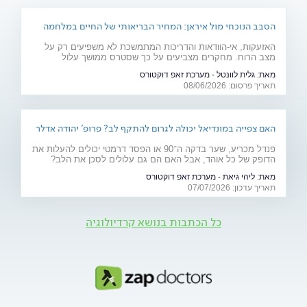
הסבב הנוכחי מול איראן: המחיר הבריאותי של החיים במלחמה
האזעקות, אי-הוודאות והדריכות המתמשכת לא משפיעים רק על
מצב הרוח. מחקרים מצביעים על כך שסטרס ממושך עלול
להשפיע על מערכות רבות בגוף ולהחמיר מצבים רפואיים קיימים.
מאת:
גלית לוונטל - מערכת זאפ דוקטורס
מהלב ועד העור, אילו תופעות בריאותיות עלולות להתגבר בתקופות
תאריך פרסום: 08/06/2026
של מתיחות ביטחונית ומה ניתן לעשות כדי לשמור על הבריאות
שלנו?
האם צפייה במונדיאל יכולה לגרום להתקף לב? פרופ' יהודה אדלר
מסביר
פנדל מכריע, שער בדקה ה־90 או הפסד דרמטי יכולים להעלות את
הדופק של כל אוהד, אבל האם הם גם עלולים לסכן את הלב?
פרופ' יהודה אדלר, מבכירי הקרדיולוגים בישראל ובעולם, מסביר
מאת:
ליהי גיאת - מערכת זאפ דוקטורס
מה באמת קורה בגוף בזמן התרגשות קיצונית, מי נמצא בקבוצת
תאריך עדכון: 07/07/2026
הסיכון ואיך אפשר ליהנות מהמשחקים בלי לסכן את הבריאות.
כל הכתבות בנושא קרדיולוגיה