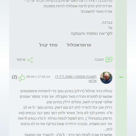
(110/70). רציתי לדעת האם יש סיכון בלקיחת הכדור עד כדי 
גלי 

לקריאה נוספת והעמקה
פרופראנולול
פחד קהל
תגובה
שיתוף
(2)
תשובת מומחה | מאת: ד"ר דן
17.04.14 | 09:04
אליאן
נטילת כדור פרולול (דרלין) במינון נמוך כדי להפחית סימפטומים 
שקשורים לסטרס וחרדה מאד מקובלת. אני מכיר מספר אומנים 
דרלין אכן יכול להוריד לחץ דם וגם דופק, במינון נמוך -5 או 10 
מ"ג- הסיכון לכך לא גדול. מאחר ולחץ דמך נמוך כבר בבסיס (מה 
הדופק במנוחה? ), ניתן לשקול לנסות נטילת  5 מ"ג כנסיון לראות 
איך הוא משפיע ,הבעיה היחידה שאת בודקת את זה לא בתנאי 
אפשרות שניה לקחת חצי כדור - 5 מ"ג - להעביר את המצגת 