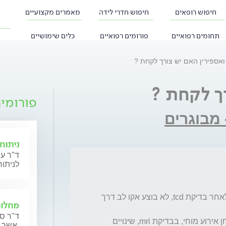
חיפוש רופאים
חיפוש חדרי לידה
מאמרים מקצועיים
תחומים רפואיים
פורומים רפואיים
כלים שימושיים
פורומי
 מבוגרים
ניתוחי
ד"ר עי
לניתוח
בת 45, ברקע pfo בגודל בינוני נמצא באקראי לאחר בדיקת tcd, לא בוצע אקו לב דרך 
מחלות
ד"ר סר
לפני כשנה אשפוז בחשד לאירוע מוחי, לא אובחן אירוע מוחי, בבדיקת mri, שינויים 
אשר מתכננות הריון או נמצאות בהריון כעת.