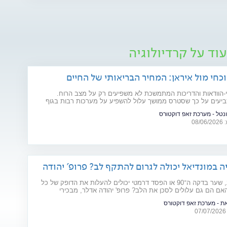
וד על קרדיולוגיה
כחי מול איראן: המחיר הבריאותי של החיים
-הוודאות והדריכות המתמשכת לא משפיעים רק על מצב הרוח.
יעים על כך שסטרס ממושך עלול להשפיע על מערכות רבות בגוף
ים רפואיים קיימים. מהלב ועד העור, אילו תופעות בריאותיות עלולות
ונטל - מערכת זאפ דוקטורס
פות של מתיחות ביטחונית ומה ניתן לעשות כדי לשמור על הבריאות
08
ה במונדיאל יכולה לגרום להתקף לב? פרופ' יהודה
יר
פנדל מכריע, שער בדקה ה־90 או הפסד דרמטי יכולים להעלות את הדופק של כל
אם הם גם עלולים לסכן את הלב? פרופ' יהודה אדלר, מבכירי
 בישראל ובעולם, מסביר מה באמת קורה בגוף בזמן התרגשות קיצונית,
את - מערכת זאפ דוקטורס
וצת הסיכון ואיך אפשר ליהנות מהמשחקים בלי לסכן את הבריאות.