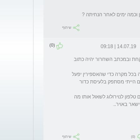
 וכמה ימים לאחר הנחיתה ? 
שיתוף
(0)
14.07.19 | 09:18
אין מצב שמנהל מחלקה נוירולוגית ימליץ לא לקחת ובמכתב השחרור יהיה כתוב 
אני קצת מסופק על היעילות של אספירין בטיסה בכל מקרה כדי שהאספירין יפעל 
מידית וכדי להימנע מנטילת אספירין מספר ימים הייתי מסתפק בלעיסת כדור 
אם את כל כך לא שקטה מה יותר פשוט מלהרים טלפון לנוירולוג לשאול אותו מה 
שאר באויר.. 
(0)
שיתוף