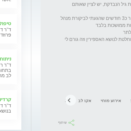
שינויים איסכמיין בחומר הלבן שאינן תואמים את גיל הנבדקת, יש לציין שאותם 
נתבקשתי ליטול אספירין עקב הממצאים , לאחר כ3 חודשים שהגעתי לביקורת מנהל 
טיפול 
ד"ר דר
פרוזדו
במשך שהשנה האחרונה לא קיבלתי תשובה מוחלטת לנושא האספירין וזה גורם לי 
ניתוח
ד"ר רו
בתחומי
לב מת
קרדיול
אירוע מוחי
אקו לב
MRI מוח
פוביה
ד"ר דן
בנושאי
שיתוף