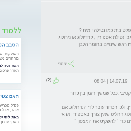
ללמוד ע
מי הכתובת שאני צריכה לקבל ממנה תשובה לגבי נטילת אספירין , קרדיולוג או נירולוג 
הסבב הנו
במלחמה
האזעקות, אי
מחקרים מצב
ולהחמיר מצב
שיתוף
מאת:
גלית לו
להתגבר בתקו
תאריך פרסום: /06/2026
שלנו?
(2)
14.07.19 | 08:04
אז ככה : אספירין שאיננו נלקח כל יום פחות אפקטיבי ,ככל שמשך הזמן בין כדור 
האם צפיי
אדלר מסב
דבר שני - PFO איננו אינדיקציה לנטילת אספירין, ולכן הכדור עובר לדי הנוירולוג. אם 
אוהד, אבל ה
אחרי מה שעברת,אחרי תוצאות ה MRI - הנוירולוג החליט שאין צורך באספירין אז אין 
הקרדיולוגים
מאת:
ליהי גי
מי נמצא בקב
 כדי " להשקיט את המצפון ". 
תאריך עדכון: 07/07/2026