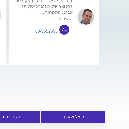
ד"ר אורי לינדנר בוגר הפקולטה
לרפואה של אוניברסיטת תל
אביב. התמחות...
המשך >
09-9592555
שאל שאלה
חזור לפורו