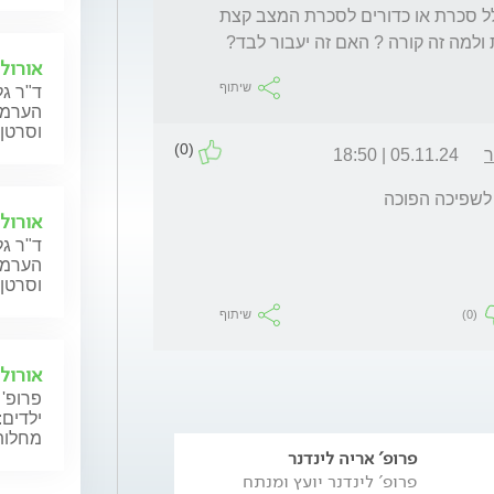
אני הבנתי שיש דבר שנקרא שפיכה הפוכה בגלל סכרת או כדורים לסכרת המצב קצת 
ולמה זה קורה ? האם זה יעבור לבד?
אורולו
שיתוף
ד"ר גל
הערמונ
וסרטן 
(0)
ר
05.11.24 | 18:50
 לשפיכה הפוכה
אורולו
ד"ר גל
הערמונ
וסרטן 
(0)
שיתוף
אורולו
פרופ' 
ילדים:
מחלות 
פרופ' אריה לינדנר
פרופ' לינדנר יועץ ומנתח