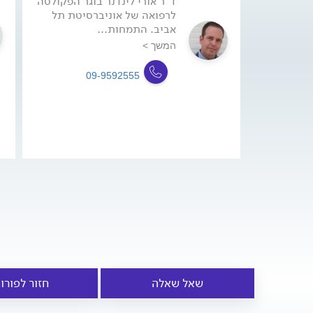
ד"ר אורי לינדנר בוגר הפקולטה
לרפואה של אוניברסיטת תל
אביב. התמחות...
המשך >
09-9592555
שאל שאלה
חזור לפורו