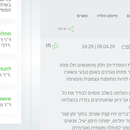
בשיתוף
המופי
ם
חיסון פוליו
סארס
שיתוף
מחלות
ד"ר דר
דרכי הנשימה.
(2)
רין
09.04.20 | 16:29
1. בעבר הרחוק, במהלך מגיפה גדולה (השפעת הספרדית) חלק מהאנשים חלו ומתו 
לוקמי
(כחמישים מליון לפי אחת ההערכות), וחלק אחר פתחו נוגדנים באופן טבעי ונשארו 
ד"ר רון רם ישיב לשאלות בנושא לוקמיה והשתלות מח עצם.
בחיים. תוך שנה שנתיים רוב האוכלוסייה הפכה להיות מחוסנת עצמונית והמגיפה 
2. בעבר הקרוב, במהלך מגיפה קטנה ('סארס') הצלחנו בשלב מסוים לבודד את כל 
שפעת
החולים שהיו מדבקים. חלקם מתו וחלקם שרדו אך כיוון שהאחרונים בודדו בהצלחה 
ד"ר ה
3. במהלך מגיפת ה'קורונה' הנוכחית סביר שהדברים יהיו קצת שונים: בתוך זמן קצר 
(יחסית), אחרי שחלק מהאנשים ימותו וחלק אחר יחלימו, יפותח חיסון יעיל, אנשים 