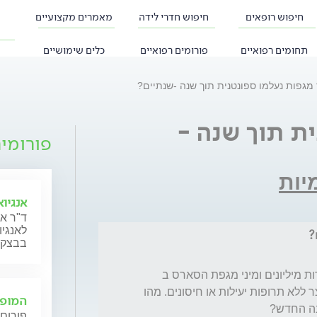
חיפוש רופאים
חיפוש חדרי לידה
מאמרים מקצועיים
תחומים רפואיים
פורומים רפואיים
כלים שימושיים
 מגפות נעלמו ספונטנית תוך שנה -שנתיים?
ת תוך שנה -
פורומי
יות
אנגיו
ד"ר אב
לאנגי
?
בבצקו
מגפת השפעת הספרדית ב 1918 שהרגה עשרות מיליונים ומיני מגפת הסארס ב 
2003 שהרגה 10% מהחולים נעלמו תוך זמן קצר ללא תרופות יעילות או חיסונים. מהו 
המופי
נה החדש?
פורום 