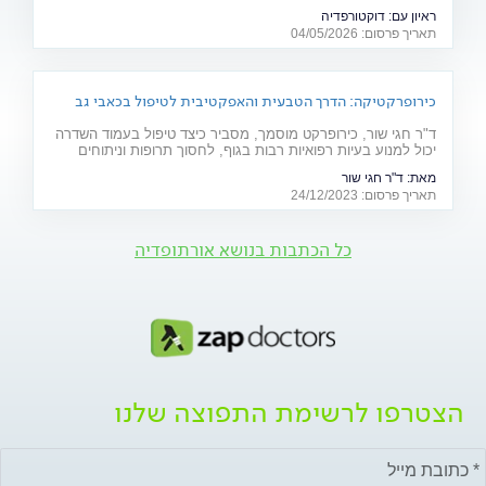
מ"דוקטורפדיה" מסביר שהבעיה היא לעיתים קרובות הנדסית:
ראיון עם:
דוקטורפדיה
"הגוף הוא כמו בניין, וכפות הרגליים הן היסודות שלו".
תאריך פרסום: 04/05/2026
כירופרקטיקה: הדרך הטבעית והאפקטיבית לטיפול בכאבי גב
ולשיפור הבריאות
ד"ר חגי שור, כירופרקט מוסמך, מסביר כיצד טיפול בעמוד השדרה
יכול למנוע בעיות רפואיות רבות בגוף, לחסוך תרופות וניתוחים
ולהקל על כאבים ואי נוחות. האזינו לפודקאסט
מאת:
ד"ר חגי שור
תאריך פרסום: 24/12/2023
כל הכתבות בנושא אורתופדיה
הצטרפו לרשימת התפוצה שלנו