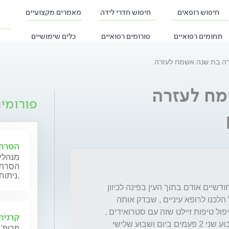
חיפוש רופאים
חיפוש חדרי לידה
מאמרים מקצועיים
תחומים רפואיים
פורומים רפואיים
כלים שימושיים
דה בת שנה אשמח לעזרה
מח לעזרה
פורומי
הסרת 
מנהלי 
הסרת מ
ניתוחיים במגוון שיטות.
היי לפני כשבוע התחיל לתינוקת שלי בת שנה וחודשיים אודם בתוך העין בפינה לכיוון 
האף רק שם היה ואז זה נהיה יותר אדום אתמול הלכנו לרופא עיניים , שבדק אותה 
ואמר דלקת לא אמר לי מה בדיוק אבל נתן לי טיפול טיפות זיילט שזה עם סטרואידים , 
קרנית
נתן טיפה אחת שבוע ראשון 3!פעמים ביום , שבוע שני 2 פעמים ביום ושבוע שלישי 
פרופ' 