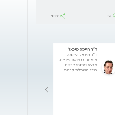
(0)
שיתוף
ד"ר היימס מיכאל
פרופ' מייקל מימו
ד"ר מיכאל היימס,
פרופסור מייקל מי
מומחה ברפואת עיניים.
מנהל מרפאת עין
מבצע ניתוחי קרנית
קבוצת ד"ר לוינגר
כולל השתלת קרנית,...
מרכזים רפואיים,.
המשך >
*2536