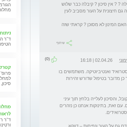
פעם אחת בבוקר , האם זה טיפול שמתאים לגילה ? ? אין סיכון ? קיבלה כבר שלוש 
הגורמו
מחלות
מנות וזנ נראה היום בבוקר שהעין נהייתה אדומה גם חיצונית על העור מסביב לעין 
מה שלא היה עד אתמול אתמול  . איך להתנהל האם המינון לא מסוכן ? קראתי שזה 
ניתוח
ד"ר הל
שיתוף
הטיפול
(0)
וני
02.04.26 | 16:18
קטרקט
הטיפול שניתן לך הוא Zylet, שמכיל שילוב של סטרואיד ואנטיביוטיקה. משתמשים בו 
פרופ' 
למחלות
לעיתים גם בילדים כשיש דלקת משמעותית, אך כן מדובר בטיפול שדורש זהירות 
סיכון,
באופן כללי, טיפול קצר ומדורג כמו שניתן לך מקובל, והסיכון לעלייה בלחץ תוך עיני 
מחלות
נמוך כאשר מדובר בשימוש של שבועות בודדים. עם זאת, בתינוקות אנחנו כן נזהרים 
לראות
ד"ר ר
ורטינו
מה שאת מתארת – החמרה באודם, הופעת אודם גם על העור ונפיחות – דווקא 