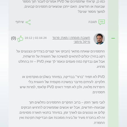
כמו כן, קראתי שתסמינים של PVD אמורים לעבור תוך מספר 
שבועות או חודשים. האם ייתכן שנשארים תסמינים קבועים, 
למשך מספר שנים? 
תגובה
שיתוף
(0)
תשובת מומחה | מאת: פרופ'
02.04.26 | 16:12
מייקל מימוני
התסמינים שאתה מתאר (הבזקי אור קצרים בצדדים ונצנוצים על 
רקע בהיר) יכולים להתאים למשיכה של הזגוגית על הרשתית, 
אבל אם נבדקת כמה פעמים ונאמר לך שאין PVD – זה בהחלט 
PVD לא תמיד “ברור” בבדיקה, במיוחד בשלבים מוקדמים או 
חלקיים. לעיתים מדובר במשיכה מקומית של הזגוגית בלי 
היפרדות מלאה, ולכן לא תמיד רואים PVD קלאסי, למרות שיש 
לגבי משך הזמן – ברוב המקרים התסמינים נחלשים תוך 
שבועות–חודשים, אבל יש אנשים שממשיכים להרגיש הבזקים 
קלים או נצנוצים גם לאורך זמן, במיוחד בתנאי תאורה מסוימים. 
זה לא בהכרח מעיד על בעיה מסוכנת אם הבדיקות תקינות ואין 