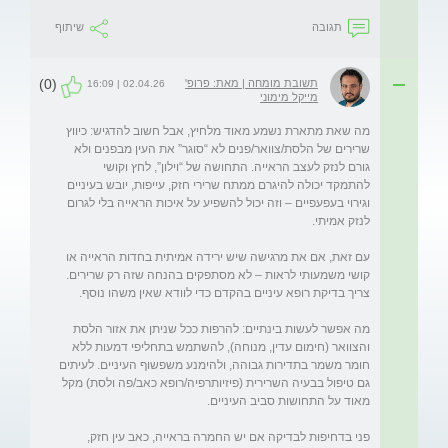
תגובה
שיתוף
(0)
תשובת מומחה | מאת: פרופ'
02.04.26 | 16:09
מייקל מימוני
מה שאת מתארת נשמע מאוד מלחיץ, אבל חשוב להדגיש: כיווץ 
שרירים של הלסת/צוואר/פנים לא “סוגר” את העין מבפנים ולא 
גורם לנזק לעצב הראייה. התחושה של “וילון”, לחץ וקושי 
להתמקד יכולה להיגרם ממתח שרירי חזק, עייפות, יובש בעיניים 
וגירוי בעפעפיים – וזה יכול להשפיע על איכות הראייה בלי לגרום 
עם זאת, אם את מרגישה שיש ירידה אמיתית בחדות הראייה או 
קושי משמעותי לראות – לא מסתפקים בהנחה שזה רק שרירים. 
מה אפשר לעשות בינתיים: להרפות ככל שניתן את אזור הלסת 
והצוואר (חימום עדין, מנוחה), להשתמש בתחליפי דמעות ללא 
חומר משמר בתדירות גבוהה, ולהימנע משפשוף העיניים. לעיתים 
גם טיפול בבעיה השרירית (פיזיותרפיה/רופא כאב/פה ולסת) מקל 
פני בדחיפות לבדיקה אם יש החמרה בראייה, כאב עין חזק, 