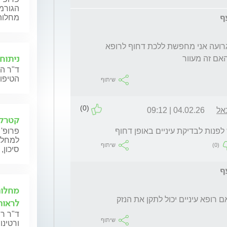
הגורמו
מחלות
זה עף לי מהכפית על עפעף ובראייה אני רואה גרועה אני מחפשת ללכת דחוף לרופא 
ניתוח
האם זה מעוור 
ד"ר הל
הטיפול
שיתוף
(0)
אל
04.02.26 | 09:12
קטרקט
פנות לבדיקת עיניים באופן דחוף 
פרופ' 
למחלות
(0)
שיתוף
סיכון,
מחלות
 רופא עיניים יכול לתקן את הנזק 
לראות
ד"ר ר
שיתוף
ורטינו