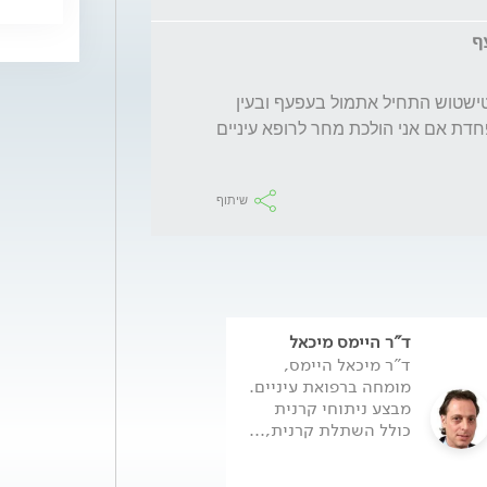
זה קרה לי ביום שבת בערב. ההרגשה כאבים וטישטוש התחיל אתמול בעפעף ובעין 
עם קושי להסתכל ויש לי נעילה של לסת אני מפחדת אם אני הולכת מחר לרופא עיניים 
שיתוף
ד"ר היימס מיכאל
פרופ' מייקל מימו
ד"ר מיכאל היימס,
פרופסור מייקל מי
מומחה ברפואת עיניים.
מנהל מרפאת עין
מבצע ניתוחי קרנית
קבוצת ד"ר לוינגר
כולל השתלת קרנית,...
מרכזים רפואיים,.
המשך >