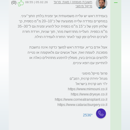
(0)
תשובת מומחה | מאת: פרופ'
05.02.26 | 08:55
מייקל מימוני
בעמידת ראש יש עלייה משמעותית אך זמנית בלחץ התוך־עיני. 
במחקרים נמדדה עלייה ממוצעת של כ־10–20 מ״מ כספית, כך 
שלחץ תקין של כ־15 מ״מ כספית יכול להגיע זמנית גם ל־30–35 
מ״מ כספית. העלייה מתרחשת מהר, תוך שניות, ויורדת חזרה 
אצל אדם בריא, עמידת ראש למשך כדקה אינה נחשבת 
מסוכנת. לעומת זאת, אצל אנשים עם גלאוקומה או נטייה 
ללחצים גבוהים בעין, מומלץ להימנע מתרגילים כאלה או 
https://www.cataractsurgery.co.il
*2536