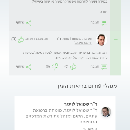
תודה
תגובה
שיתוף
(0)
תשובת מומחה | מאת: ד"ר
13.01.26 | 18:39
היימס מיכאל
יתכן ומדובר בהפרעה עקב יובש. אפשר לנסות טיפול בטיפות 
לחות ולגשת לבדיקה של רופא עיניים. 
תגובה
(0)
(0)
שיתוף
מנהלי פורום בריאות העין
ד"ר שמואל לוינגר
ד"ר שמואל לוינגר, מומחה ברפואת
עיניים, הקים ומנהל את רשת המרכזים
הרפואיים...
המשך >