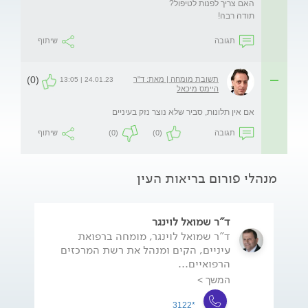
תודה רבה! 
תגובה
שיתוף
(0)
תשובת מומחה | מאת: ד"ר
24.01.23 | 13:05
היימס מיכאל
אם אין תלונות, סביר שלא נוצר נזק בעיניים
תגובה
(0)
(0)
שיתוף
מנהלי פורום בריאות העין
ד"ר שמואל לוינגר
ד"ר שמואל לוינגר, מומחה ברפואת
עיניים, הקים ומנהל את רשת המרכזים
הרפואיים...
המשך >
*3122