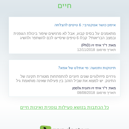
חיים
אימון כושר אפקטיבי: 6 טיפים להצלחה
מתאמנים על בסיס קבוע, אבל לא מרגישים שיפור ביכולת הגופנית
ובמצב הבריאותי? קבלו 6 טיפים שיסייעו לכם להשתפר ולהשיג
תוצאות של ממש
מאת:
ד"ר איתי זיו (PhD)
תאריך פרסום: 12/11/2018
תינוקות ותנועה: מי אתלט של אמא?
גירויים פיזיולוגיים שונים חיוניים להתפתחות מוטורית תקינה של
התינוק. יש למצוא את שביל הזהב בין פעילות שאינה מותאמת גיל
ועלולה לגרום לפציעה - לבין הגנת יתר שתגרום להתפתחות
מאת:
ד"ר איתי זיו ודגנית גלסמן
"בטטת כורסה". למקומות, היכון - זחל!
תאריך פרסום: 08/08/2018
כל הכתבות בנושא פעילות גופנית ואיכות חיים