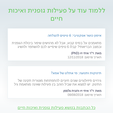
ללמוד עוד על פעילות גופנית ואיכות
חיים
אימון כושר אפקטיבי: 6 טיפים להצלחה
מתאמנים על בסיס קבוע, אבל לא מרגישים שיפור ביכולת הגופנית
ובמצב הבריאותי? קבלו 6 טיפים שיסייעו לכם להשתפר ולהשיג
תוצאות של ממש
מאת:
ד"ר איתי זיו (PhD)
תאריך פרסום: 12/11/2018
תינוקות ותנועה: מי אתלט של אמא?
גירויים פיזיולוגיים שונים חיוניים להתפתחות מוטורית תקינה של
התינוק. יש למצוא את שביל הזהב בין פעילות שאינה מותאמת גיל
ועלולה לגרום לפציעה - לבין הגנת יתר שתגרום להתפתחות
מאת:
ד"ר איתי זיו ודגנית גלסמן
"בטטת כורסה". למקומות, היכון - זחל!
תאריך פרסום: 08/08/2018
כל הכתבות בנושא פעילות גופנית ואיכות חיים