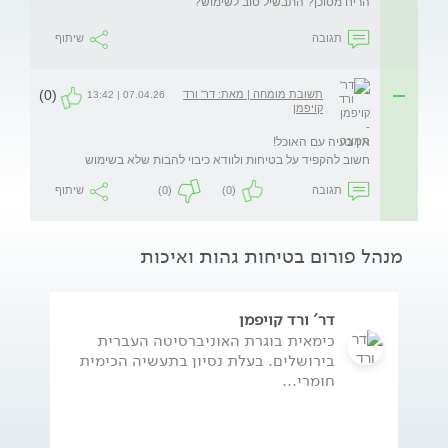
הריח מסוכן? התבשיל טוב לשימוש?
תגובה
שיתוף
(0)
תשובת מומחה | מאת: דר' ורד
07.04.26 | 13:42
קויפמן
חשוב להקפיד על בטיחות ולוודא כיבוי להבות שלא בשימוש
תגובה
(0)
(0)
שיתוף
מנהל פורום בטיחות גהות ואיכות
דר' ורד קויפמן
כימאית בוגרת האוניברסיטה העברית
בירושלים. בעלת נסיון בתעשיה הכימית
חומרי...