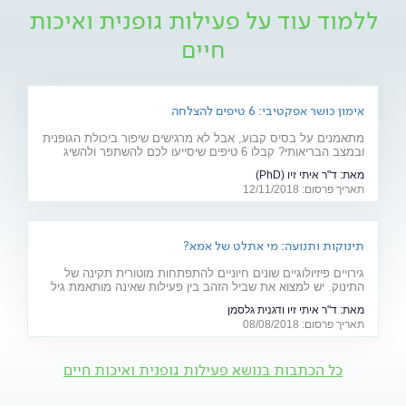
ללמוד עוד על פעילות גופנית ואיכות
חיים
אימון כושר אפקטיבי: 6 טיפים להצלחה
מתאמנים על בסיס קבוע, אבל לא מרגישים שיפור ביכולת הגופנית
ובמצב הבריאותי? קבלו 6 טיפים שיסייעו לכם להשתפר ולהשיג
תוצאות של ממש
מאת:
ד"ר איתי זיו (PhD)
תאריך פרסום: 12/11/2018
תינוקות ותנועה: מי אתלט של אמא?
גירויים פיזיולוגיים שונים חיוניים להתפתחות מוטורית תקינה של
התינוק. יש למצוא את שביל הזהב בין פעילות שאינה מותאמת גיל
ועלולה לגרום לפציעה - לבין הגנת יתר שתגרום להתפתחות
מאת:
ד"ר איתי זיו ודגנית גלסמן
"בטטת כורסה". למקומות, היכון - זחל!
תאריך פרסום: 08/08/2018
כל הכתבות בנושא פעילות גופנית ואיכות חיים