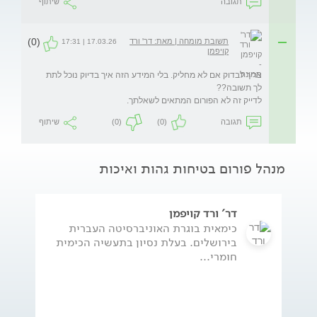
תגובה
שיתוף
(0)
תשובת מומחה | מאת: דר' ורד
17.03.26 | 17:31
קויפמן
צריך לבדוק אם לא מחליק. בלי המידע הזה איך בדיוק נוכל לתת 
לדייק זה לא הפורום המתאים לשאלתך.
תגובה
(0)
(0)
שיתוף
מנהל פורום בטיחות גהות ואיכות
דר' ורד קויפמן
כימאית בוגרת האוניברסיטה העברית
בירושלים. בעלת נסיון בתעשיה הכימית
חומרי...