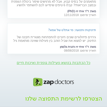
מתאמנים על בסיס קבוע, אבל לא מרגישים שיפור ביכולת הגופנית
ובמצב הבריאותי? קבלו 6 טיפים שיסייעו לכם להשתפר ולהשיג
תוצאות של ממש
מאת:
ד"ר איתי זיו (PhD)
תאריך פרסום: 12/11/2018
תינוקות ותנועה: מי אתלט של אמא?
גירויים פיזיולוגיים שונים חיוניים להתפתחות מוטורית תקינה של
התינוק. יש למצוא את שביל הזהב בין פעילות שאינה מותאמת גיל
ועלולה לגרום לפציעה - לבין הגנת יתר שתגרום להתפתחות
מאת:
ד"ר איתי זיו ודגנית גלסמן
"בטטת כורסה". למקומות, היכון - זחל!
תאריך פרסום: 08/08/2018
כל הכתבות בנושא פעילות גופנית ואיכות חיים
הצטרפו לרשימת התפוצה שלנו