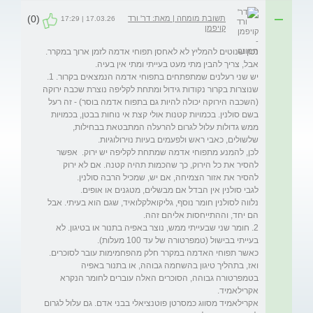
(0)
תשובת מומחה | מאת: דר' ורד
17.03.26 | 17:29
קויפמן
נכון שנוטים להמליץ לא לאחסן תפוחי אדמה לזמן ארוך במקרר. 
יש שני רעלנים שמתפתחים בתפוחי אדמה הנמצאים בקרור. 1. 
שנוצרות בקרור נקודות גידול ומתחת לקליפה נוצרת שכבה ירוקה 
(השכבה הירוקה יכולה להיות גם בתפוח אדמה בוסר) - זה רעל 
בשם סולנין. בכמויות קטנות אולי קצת אי נוחות בבטן, בכמויות 
ממש גדולות עלול לגרום להרעלה המתבטאת בבחילות, 
לכן, להמנע מתפוחי אדמה שמתחת לקליפה יש ירוק.  אפשר 
להסיר את כל הירוק, כך שהכמות תהיה קטנה. אם לא ירוק 
נלווה לסולנין חומר נוסף, גליקואלקלואיד, שגם הוא בעיתי. אבל 
2. חומר שני שבעייתי ממש, נוצר באפיה בתנור או בטיגון. לא 
כאשר תפוחי האדמה במקרר חלק מהפחמימות עובר לסוכרים. 
ואז, בתהליך טיגון בהשחמה גבוהה, או בתנור באפיה 
בטמפרטורה גבוהה, הסוכרים האלה עוברים לחומר הנקרא 
אקרילאמיד מסווג כמסרטן פוטנציאלי בבני אדם. גם עלול לגרום 