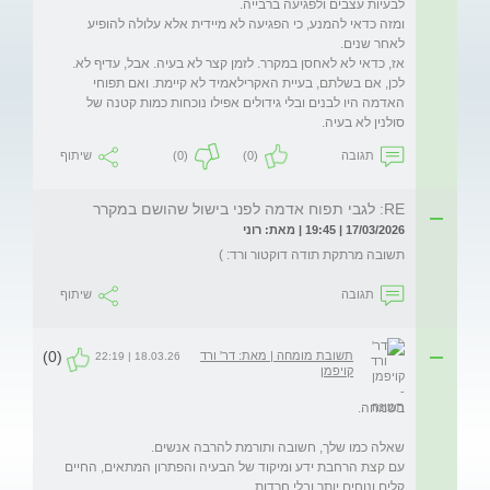
ומזה כדאי להמנע, כי הפגיעה לא מיידית אלא עלולה להופיע 
לכן, אם בשלתם, בעיית האקרילאמיד לא קיימת. ואם תפוחי 
האדמה היו לבנים ובלי גידולים אפילו נוכחות כמות קטנה של 
סולנין לא בעיה. 
תגובה
(0)
(0)
שיתוף
RE: לגבי תפוח אדמה לפני בישול שהושם במקרר
17/03/2026 | 19:45 | מאת: רוני
תשובה מרתקת תודה דוקטור ורד: )
תגובה
שיתוף
(0)
תשובת מומחה | מאת: דר' ורד
18.03.26 | 22:19
קויפמן
עם קצת הרחבת ידע ומיקוד של הבעיה והפתרון המתאים, החיים 
קלים ונוחים יותר ובלי חרדות.