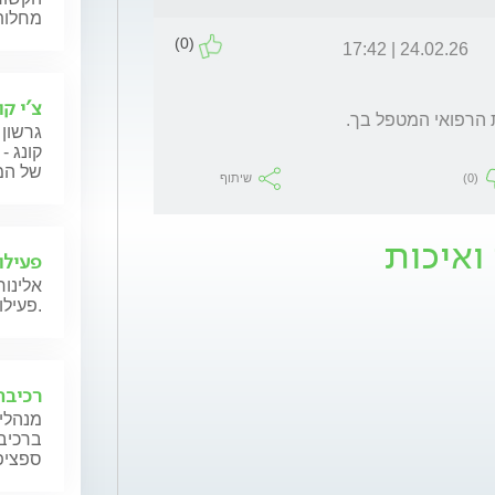
מחלות,
(0)
24.02.26 | 17:42
צ'י קו
גרשון 
קונג -
של המט
(0)
שיתוף
ואיכות
פעילו
אלינו
פעילות גופנית בהריון ולאחר לידה.
רכיבה
מנהלי 
ברכיבה
ספציפ