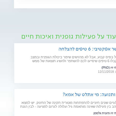
וד על פעילות גופנית ואיכות חיים
טיבי: 6 טיפים להצלחה
בסיס קבוע, אבל לא מרגישים שיפור ביכולת הגופנית ובמצב
שיג תוצאות של ממש
יו (PhD)
12
ותנועה: מי אתלט של אמא?
ולוגיים שונים חיוניים להתפתחות מוטורית תקינה של התינוק. יש למצוא
ב בין פעילות שאינה מותאמת גיל ועלולה לגרום לפציעה - לבין הגנת
להתפתחות "בטטת כורסה". למקומות, היכון - זחל!
 זיו ודגנית גלסמן