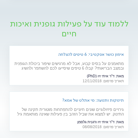
ללמוד עוד על פעילות גופנית ואיכות
חיים
אימון כושר אפקטיבי: 6 טיפים להצלחה
מתאמנים על בסיס קבוע, אבל לא מרגישים שיפור ביכולת הגופנית
ובמצב הבריאותי? קבלו 6 טיפים שיסייעו לכם להשתפר ולהשיג
תוצאות של ממש
מאת:
ד"ר איתי זיו (PhD)
תאריך פרסום: 12/11/2018
תינוקות ותנועה: מי אתלט של אמא?
גירויים פיזיולוגיים שונים חיוניים להתפתחות מוטורית תקינה של
התינוק. יש למצוא את שביל הזהב בין פעילות שאינה מותאמת גיל
ועלולה לגרום לפציעה - לבין הגנת יתר שתגרום להתפתחות
מאת:
ד"ר איתי זיו ודגנית גלסמן
"בטטת כורסה". למקומות, היכון - זחל!
תאריך פרסום: 08/08/2018