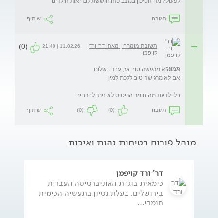
לפעול? מה הסיכון במצב כזה,חוששת לבריאות הילדים
תגובה
שיתוף
(0)
תשובת מומחה | מאת: דר' ורד
11.02.26 | 21:40
קויפמן
בלי לדעת מה חומר הריסוס לא ניתן להרחיב

תגובה
(0)
(0)
שיתוף
מנהל פורום בטיחות גהות ואיכות
דר' ורד קויפמן
כימאית בוגרת האוניברסיטה העברית
בירושלים. בעלת נסיון בתעשיה הכימית
חומרי...