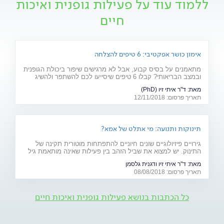
ללמוד עוד על פעילות גופנית ואיכות
חיים
אימון כושר אפקטיבי: 6 טיפים להצלחה
מתאמנים על בסיס קבוע, אבל לא מרגישים שיפור ביכולת הגופנית
ובמצב הבריאותי? קבלו 6 טיפים שיסייעו לכם להשתפר ולהשיג
תוצאות של ממש
מאת:
ד"ר איתי זיו (PhD)
תאריך פרסום: 12/11/2018
תינוקות ותנועה: מי אתלט של אמא?
גירויים פיזיולוגיים שונים חיוניים להתפתחות מוטורית תקינה של
התינוק. יש למצוא את שביל הזהב בין פעילות שאינה מותאמת גיל
ועלולה לגרום לפציעה - לבין הגנת יתר שתגרום להתפתחות
מאת:
ד"ר איתי זיו ודגנית גלסמן
"בטטת כורסה". למקומות, היכון - זחל!
תאריך פרסום: 08/08/2018
כל הכתבות בנושא פעילות גופנית ואיכות חיים