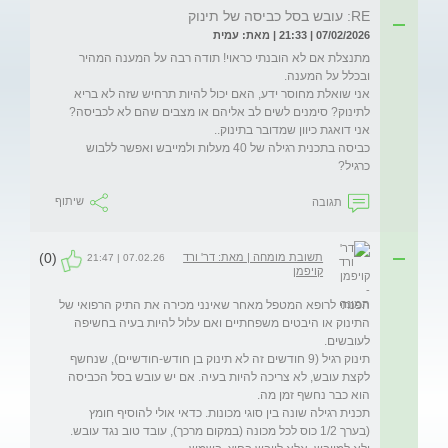
RE: עובש בסל כביסה של תינוק
07/02/2026 | 21:33 | מאת: עמית
מתנצלת אם לא הובנתי כראוי! תודה רבה על המענה המהיר 
אני שואלת מחוסר ידע, האם יכול להיות תרחיש שזה לא בריא 
לתינוק? סימנים לשים לב אליהם או מצבים שהם לא לכביסה? 
כביסה בתכנית רגילה של 40 מעלות ולמייבש ואפשר ללבוש 
כרגיל? 
תגובה
שיתוף
(0)
תשובת מומחה | מאת: דר' ורד
07.02.26 | 21:47
קויפמן
הפנתי לרופא המטפל מאחר שאינני מכירה את התיק הרפואי של 
התינוק או היבטים משפחתיים ואם עלול להיות בעיה בחשיפה 
תינוק רגיל (9 חודשים זה לא תינוק בן חודש-חודשיים), שנחשף 
לקצת עובש, לא צריכה להיות בעיה. אם יש עובש בסל הכביסה 
תכנית רגילה שונה בין סוגי מכונות. כדאי אולי להוסיף חומץ 
(בערך 1/2 כוס לכל מכונה (במקום מרכך), עובד טוב נגד עובש. 