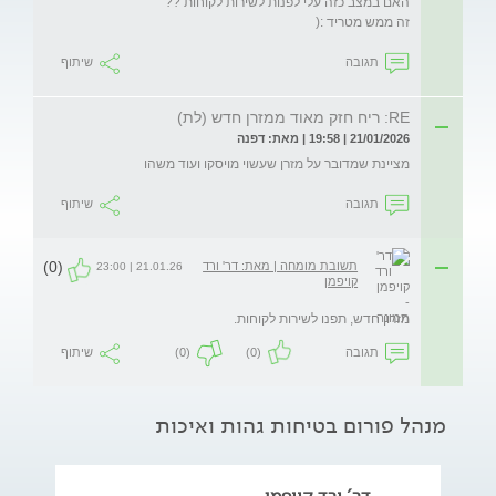
זה ממש מטריד :( 
תגובה
שיתוף
RE: ריח חזק מאוד ממזרן חדש (לת)
21/01/2026 | 19:58 | מאת: דפנה
מציינת שמדובר על מזרן שעשוי מויסקו ועוד משהו
תגובה
שיתוף
(0)
תשובת מומחה | מאת: דר' ורד
21.01.26 | 23:00
קויפמן
מזרון חדש, תפנו לשירות לקוחות. 
תגובה
(0)
(0)
שיתוף
מנהל פורום בטיחות גהות ואיכות
דר' ורד קויפמן