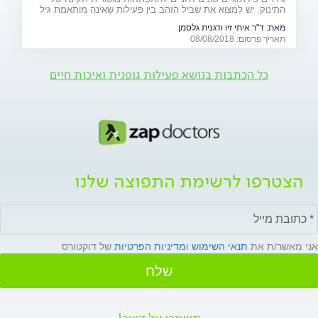
התינוק. יש למצוא את שביל הזהב בין פעילות שאינה מותאמת גיל
ועלולה לגרום לפציעה - לבין הגנת יתר שתגרום להתפתחות
מאת:
ד"ר איתי זיו ודגנית גלסמן
"בטטת כורסה". למקומות, היכון - זחל!
תאריך פרסום: 08/08/2018
כל הכתבות בנושא פעילות גופנית ואיכות חיים
הצטרפו לרשימת התפוצה שלנו
אני מאשר/ת את
תנאי השימוש
ו
מדיניות הפרטיות
של דוקטורס
שלח