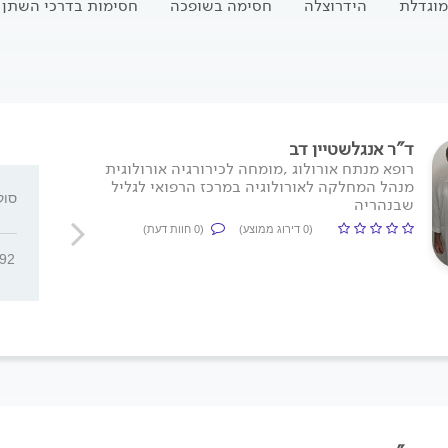
מוגדלת
הידרוצלה
חסימה בשופכה
חסימות בדרכי השתן
ד"ר אנגלשטיין דב
רופא מנתח אורולוג ,מומחה לכירורגיה אורולוגית
מנהל המחלקה לאורולוגיה במרכז הרפואי לגליל
שד' ההסתדרות 55, חיפה
סוקולו
שבנהריה
(0 דירוג ממוצע)
(0 חוות דעת)
992