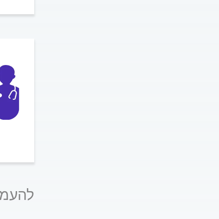
להעמק