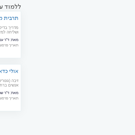
ללמוד ע
תרבית מ
מדריך בדיק
ושליחה למע
מאת:
ד"ר עמ
תאריך פרסום: 03/2015
אולי כדא
זיבה (גונור
אנשים ברחב
מאת:
ד"ר שר
תאריך פרסום: 11/2006