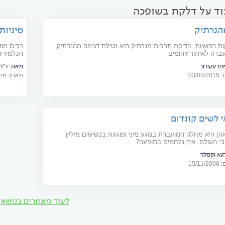
וד על דלקת בשופכה
הנרתיק
מיניות
ות רפואיות: בדיקת תרבית מנרתיק היא נטילת דגימה מהנרתיק
רבים מוד
בדה לאיתור זיהומים
הכלמידי
ית עקירוב
מאת:
ד"ר
03/
תאריך פרסום: 07
י לשים קונדום
יאה) היא מחלה המועברת במגע מיני ופוגעת בכשישים מיליון
י העולם. איך נלחמים בתופעה?
גא וקסלר
15/
לעוד מאמרים בנושא