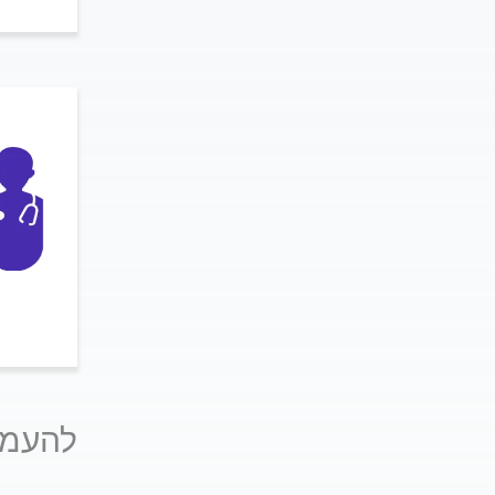
להעמק