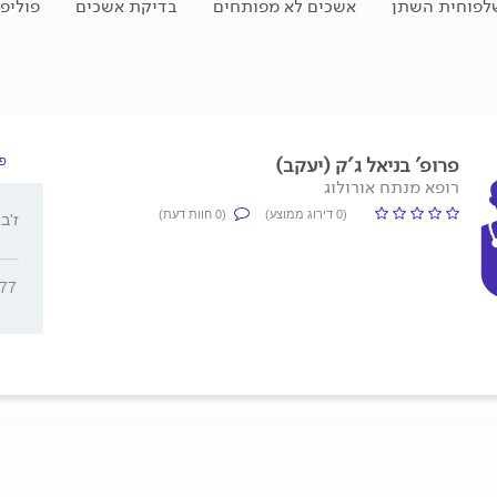
לפוחית השתן
אשכים לא מפותחים
בדיקת אשכים
פוליפ
פרופ' בניאל ג'ק (יעקב)
פר
רופא מנתח אורולוג
(0 דירוג ממוצע)
(0 חוות דעת)
ז'בוטינ
377