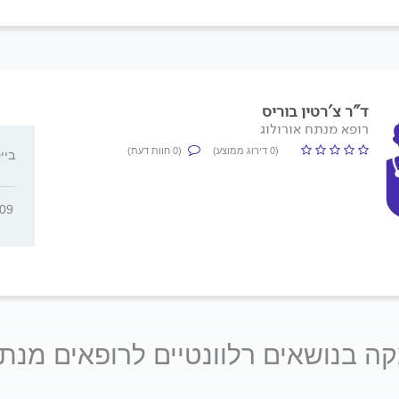
ד"ר צ'רטין בוריס
רופא מנתח אורולוג
(0 דירוג ממוצע)
(0 חוות דעת)
בייט ש
309
ה בנושאים רלוונטיים לרופאים מנתח