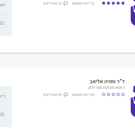
(5 דירוג ממוצע)
(1 חוות דעת)
משה ש
102
ד"ר סוניה אליאב
רופא מנתח אורולוג
(0 דירוג ממוצע)
(0 חוות דעת)
ריינס 18, 
635