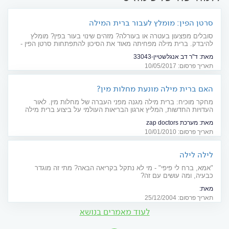
סרטן הפין: מומלץ לעבור ברית המילה
סובלים מפצעון בעטרה או בעורלה? מזהים שינוי בעור בפין? מומלץ
להיבדק. ברית מילה מפחיתה מאוד את הסיכון להתפתחות סרטן הפין -
ולכן שכיחותו בישראל נמוכה
מאת:
ד"ר דב אנגלשטיין-33043
תאריך פרסום: 10/05/2017
האם ברית מילה מונעת מחלות מין?
מחקר מוכיח: ברית מילה מגנה מפני העברה של מחלות מין. לאור
העדויות החדשות, המליץ ארגון הבריאות העולמי על ביצוע ברית מילה
כאמצעי מניעה חשוב להעברה מינית של HIV
מאת:
מערכת zap doctors
תאריך פרסום: 10/01/2010
לילה לילה
"אמא, ברח לי פיפי" - מי לא נתקל בקריאה הבאה? מתי זה מוגדר
כבעיה, ומה עושים עם זה?
מאת:
ד"ר דניאל שינהר, כירורג ילדים מבית החולים שיבא תל השומר והומאופת מודרני
תאריך פרסום: 25/12/2004
מהמרכז הרפואי ג' ברמת אביב ג'
לעוד מאמרים בנושא