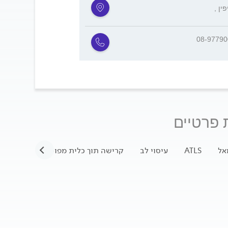
יפין
08-9779
 פרטיים
אל
ATLS
עיסוי לב
קרישה תוך כלית מפושטת
חוסר א