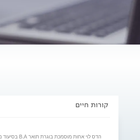
קורות חיים
הדס לוי אחות מוסמכת בוגרת תואר B.A בסיעוד מאוניברסיטת בן גוריון. יועצת הנקה ברישיון משרד הבריאות ומדריכה קלינית. אחות במחלקת ילודים משנת 2010.