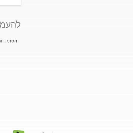
להעמק
הסתיידות