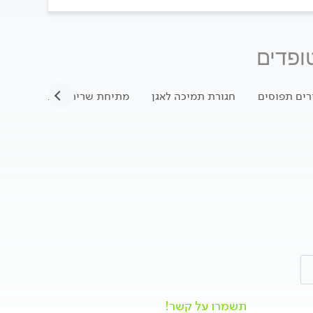
ופדים
רים תפוסים
חגורת תמיכה לאגן
מתיחת שריר הכתף
כתף 
תשמרו על קשר!