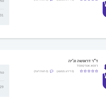
, ט
231
ד"ר דראושה וג'יה
רופא אורטופד
(0 דירוג ממוצע)
(0 חוות דעת)
, ט
629