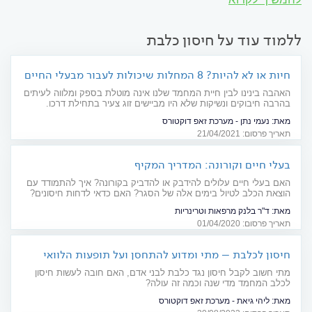
ללמוד עוד על חיסון כלבת
חיות או לא להיות? 8 המחלות שיכולות לעבור מבעלי החיים
לילדכם
האהבה בינינו לבין חיית המחמד שלנו אינה מוטלת בספק ומלווה לעיתים
בהרבה חיבוקים ונשיקות שלא היו מביישים זוג צעיר בתחילת דרכו.
אינסוף מחקרים מצביעים על השפעה טובה לבריאות הנפשית והפיזית
מאת:
נעמי נתן - מערכת זאפ דוקטורס
של האדם המחזיק חיית מחמד בביתו. אולם כמו כל אהבה, גם לאהבה
תאריך פרסום: 21/04/2021
הזו עלול להיות מחיר וכשילדינו משלמים אותו, הוא יקר מאד. אז מה הן
המחלות שעוברות מבעלי החיים לילדים וכיצד ניתן להימנע מהן?
בעלי חיים וקורונה: המדריך המקיף
האם בעלי חיים עלולים להידבק או להדביק בקורונה? איך להתמודד עם
הוצאת הכלב לטיול בימים אלה של הסגר? האם כדאי לדחות חיסונים?
הווטרינר ד"ר בלנק עם כל התשובות לכל השאלות
מאת:
ד"ר בלנק מרפאות וטרינריות
תאריך פרסום: 01/04/2020
חיסון לכלבת – מתי ומדוע להתחסן ועל תופעות הלוואי
מתי חשוב לקבל חיסון נגד כלבת לבני אדם, האם חובה לעשות חיסון
לכלב המחמד מדי שנה וכמה זה עולה?
מאת:
ליהי גיאת - מערכת זאפ דוקטורס