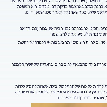
ל "הברוצלה", שחיית המחמד עשויה להידבק בה עקב מגע מיני
אובחנת בכלב באמצעות בדיקת דם. בילדים, היא מטופלת
 לפני שיגעו בגור שאך נולד ולאחר מכן, ישטפו ידיים.
נרים. הסיכוי להעברתם לבני הבית אינו גבוה (במיוחד אם
ופתי נגד תולעי מעי אחת לחצי שנה".
 עשויים להיות חשופים יותר בעקבות אי הקפדה על רחיצת
 המחלה בילד מתבטאת לרוב בחום ובהגדלה של קשרי הלימפה
ת קרחות על עורו של החתלתול. בילד, עשויות להופיע לקויות
 להתייעץ עם רופא הילדים/רופא עור, שיטפל באנטיביוטיקה
אומרים ד"ר דנן וד"ר אפלבוים.