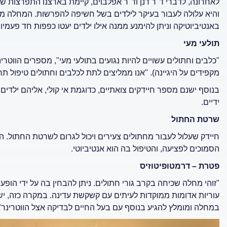
לאחרונה, לדברי ד"ר דנן וד"ר אפלבוים, קיימת בארצנו התפרצות ש
והיא עלולה לעבור בעיקר לילדים בשל חשיפה להפרשות. המחלה מ
באנטיביוטיקה וניתן להימנע ממנה אילו ילדים יעטו כפפות חד פעמיות
תולעי מעי
"כלבים וחתולים עשויים להיות נגועים בתולעי מעי", מספרים הווטרי
מקפידים על היגיינה). "אנו ממליצים לתת לכלבים וחתולים טיפול תר
בנוסף ישנם מספר חיידקים צואתיים, כדוגמת אי קולי, אליהם ילדים
ידיים.
שרטת החתול
חיידק שעלול לעבור מחתולים צעירים ויכול לגרום לשרטת החתול.
הסמוכים לפציעה, והטיפול בה הוא אנטיביוטי.
פטרת – דרמטופיטוזיס
"זוהי מחלה שכיחה בקרב גורי חתולים. ניתן להבחין בה על ידי הופע
עוריות אדומות ממוקדות לעיתים עם קשקשת עדינה.
במקרה כזה, יש
במחלה ומומלץ להגיע בנוסף עם בעל החיים לבדיקה אצל הווטרינר", 