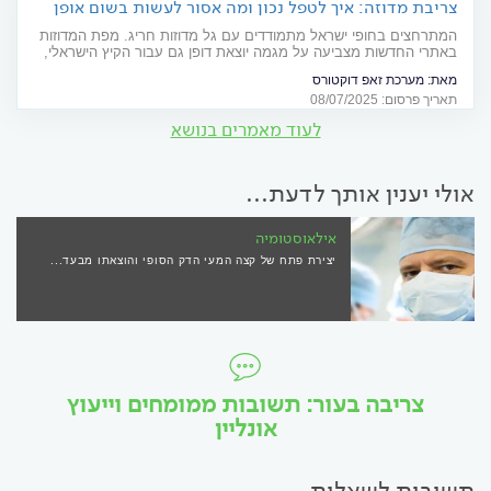
צריבת מדוזה: איך לטפל נכון ומה אסור לעשות בשום אופן
המתרחצים בחופי ישראל מתמודדים עם גל מדוזות חריג. מפת המדוזות
באתרי החדשות מצביעה על מגמה יוצאת דופן גם עבור הקיץ הישראלי,
כאשר כל כניסה לים כרוכה בסיכון להיפגע. "עשה ואל תעשה" במקרה
מאת:
מערכת זאפ דוקטורס
של צריבת מדוזה ומתי יש חובה לפנות לטיפול רפואי
תאריך פרסום: 08/07/2025
לעוד מאמרים בנושא
אולי יענין אותך לדעת...
אילאוסטומיה
יצירת פתח של קצה המעי הדק הסופי והוצאתו מבעד...
צריבה בעור: תשובות ממומחים וייעוץ
אונליין
תשובות לשאלות