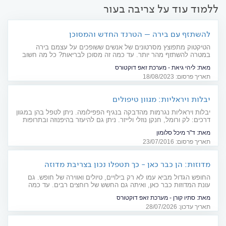
ללמוד עוד על צריבה בעור
להשתזף עם בירה – הטרנד החדש והמסוכן
הטיקטוק מתפוצץ מסרטונים של אנשים ששופכים על עצמם בירה
במטרה להשתזף מהר יותר. עד כמה זה מסוכן לבריאות? כל מה חשוב
לדעת על שיזוף עם בירה
מאת:
ליהי גיאת - מערכת זאפ דוקטורס
תאריך פרסום: 18/08/2023
יבלות ויראליות: מגוון טיפולים
יבלות ויראליות נגרמות מהדבקה בנגיף הפפילומה. ניתן לטפל בהן במגוון
דרכים: לק ורומל, חנקן נוזלי ולייזר. ניתן גם להיעזר בהיפנוזה ובתרופות
סבתא, למשל חלב תאנה
מאת:
ד"ר מיכל סלומון
תאריך פרסום: 23/07/2016
מדוזות: הן כבר כאן - כך תטפלו נכון בצריבת מדוזה
החופש הגדול מביא עמו לא רק בילויים, טיולים ואווירה של חופש. גם
עונת המדוזות כבר כאן, ואיתה גם החשש של רוחצים רבים. עד כמה
"עקיצה" או צריבת מדוזה באמת מסוכנת, מתי חייבים לפנות לטיפול
מאת:
סתיו קורן - מערכת זאפ דוקטורס
רפואי ואיך כדאי לטפל בצריבה כבר בחוף?
תאריך עדכון: 28/07/2026