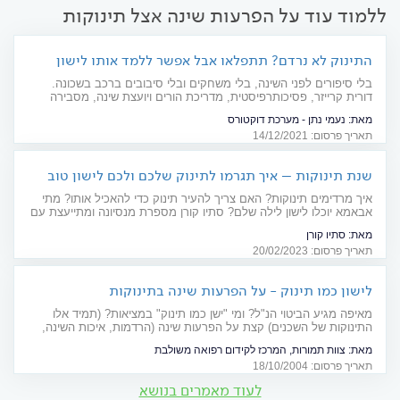
ללמוד עוד על הפרעות שינה אצל תינוקות
התינוק לא נרדם? תתפלאו אבל אפשר ללמד אותו לישון
בלי סיפורים לפני השינה, בלי משחקים ובלי סיבובים ברכב בשכונה.
דורית קרייזר, פסיכותרפיסטית, מדריכת הורים ויועצת שינה, מסבירה
למה ברוב המקרים ההורים הם אלה שאשמים בהרגלי השינה המגונים
מאת:
נעמי נתן - מערכת דוקטורס
של ילדיהם הרכים ומציעה להם פשוט להוריד הילוך
תאריך פרסום: 14/12/2021
שנת תינוקות – איך תגרמו לתינוק שלכם ולכם לישון טוב
יותר?
איך מרדימים תינוקות? האם צריך להעיר תינוק כדי להאכיל אותו? מתי
אבאמא יוכלו לישון לילה שלם? סתיו קורן מספרת מנסיונה ומתייעצת עם
מומחית לשינה לתינוקות ופעוטות
מאת:
סתיו קורן
תאריך פרסום: 20/02/2023
לישון כמו תינוק - על הפרעות שינה בתינוקות
מאיפה מגיע הביטוי הנ"ל? ומי "ישן כמו תינוק" במציאות? (תמיד אלו
התינוקות של השכנים) קצת על הפרעות שינה (הרדמות, איכות השינה,
התעוררויות), בגישה משולבת, מערבית וסינית
מאת:
צוות תמורות, המרכז לקידום רפואה משולבת
תאריך פרסום: 18/10/2004
לעוד מאמרים בנושא