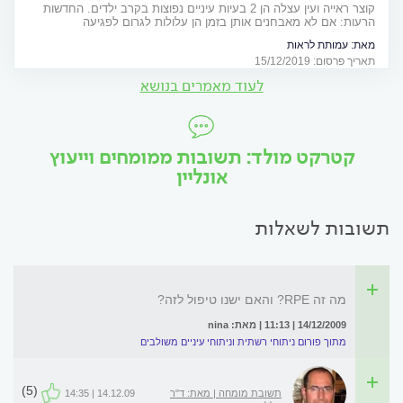
קוצר ראייה ועין עצלה הן 2 בעיות עיניים נפוצות בקרב ילדים. החדשות
הרעות: אם לא מאבחנים אותן בזמן הן עלולות לגרום לפגיעה
משמעותית בעיניים. החדשות הטובות: בהחלט יש מה לעשות בנדון ועל
מאת:
עמותת לראות
זה בדיוק רצינו לדבר אתכם
תאריך פרסום: 15/12/2019
לעוד מאמרים בנושא
קטרקט מולד: תשובות ממומחים וייעוץ
אונליין
תשובות לשאלות
מה זה RPE? והאם ישנו טיפול לזה?
14/12/2009 | 11:13 | מאת: nina
מתוך פורום ניתוחי רשתית וניתוחי עיניים משולבים
(5)
תשובת מומחה | מאת: ד"ר
14.12.09 | 14:35