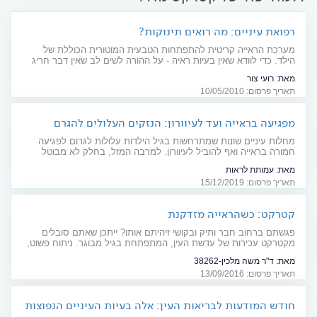
רפואת עיניים: מה רואים תינוקות?
מערכת הראייה קריטית להתפתחות הטבעית המוטורית הכוללת של
הילד. כדי לוודא שאין בעיות ראיה - על ההורה לשים לב שאין דבר חריג
בתפקודו של הילד
מאת:
רועי צור
תאריך פרסום: 10/05/2010
מפגיעה בראייה ועד לעיוורון: הנזקים העלולים להגרם
כתוצאה ממחלות עיניים בגיל הילדות
מחלות עיניים שונות שמתרחשות בגיל הילדות עלולות לגרום לפגיעה
חמורה בראייה ואף להוביל לעיוורון. למרבה המזל, בחלק לא מבוטל
מהמקרים, ניתן לטפל בבעיה בשלב מוקדם ולהציל את הראייה. מדריך
מאת:
עמותת לראות
חובה להורים
תאריך פרסום: 15/12/2019
קטרקט: כשהראייה מזדקנת
פגשתם ברחוב חבר ותיק ובקושי זיהיתם אותו? ייתכן שאתם סובלים
מקטרקט עכירות של עדשת העין, המתפתחת בגיל מבוגר. ניתוח פשוט,
ותחזרו לעצמכם
מאת:
ד"ר משה מלכין-38262
תאריך פרסום: 13/09/2016
חודש המודעות לבריאות העין: אלה בעיות העיניים הנפוצות
ביותר בקרב ילדים